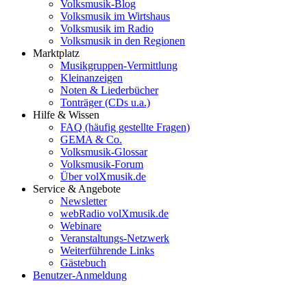
Volksmusik-Blog
Volksmusik im Wirtshaus
Volksmusik im Radio
Volksmusik in den Regionen
Marktplatz
Musikgruppen-Vermittlung
Kleinanzeigen
Noten & Liederbücher
Tonträger (CDs u.a.)
Hilfe & Wissen
FAQ (häufig gestellte Fragen)
GEMA & Co.
Volksmusik-Glossar
Volksmusik-Forum
Über volXmusik.de
Service & Angebote
Newsletter
webRadio volXmusik.de
Webinare
Veranstaltungs-Netzwerk
Weiterführende Links
Gästebuch
Benutzer-Anmeldung