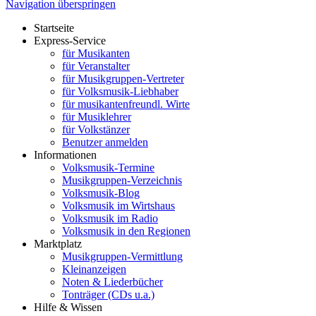
Navigation überspringen
Startseite
Express-Service
für Musikanten
für Veranstalter
für Musikgruppen-Vertreter
für Volksmusik-Liebhaber
für musikantenfreundl. Wirte
für Musiklehrer
für Volkstänzer
Benutzer anmelden
Informationen
Volksmusik-Termine
Musikgruppen-Verzeichnis
Volksmusik-Blog
Volksmusik im Wirtshaus
Volksmusik im Radio
Volksmusik in den Regionen
Marktplatz
Musikgruppen-Vermittlung
Kleinanzeigen
Noten & Liederbücher
Tonträger (CDs u.a.)
Hilfe & Wissen