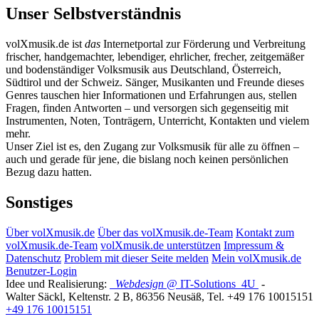
Unser Selbstverständnis
volXmusik.de ist
das
Internetportal zur Förderung und Verbreitung
frischer, handgemachter, lebendiger, ehrlicher, frecher, zeitgemäßer
und bodenständiger Volksmusik aus Deutschland, Österreich,
Südtirol und der Schweiz. Sänger, Musikanten und Freunde dieses
Genres tauschen hier Informationen und Erfahrungen aus, stellen
Fragen, finden Antworten – und versorgen sich gegenseitig mit
Instrumenten, Noten, Tonträgern, Unterricht, Kontakten und vielem
mehr.
Unser Ziel ist es, den Zugang zur Volksmusik für alle zu öffnen –
auch und gerade für jene, die bislang noch keinen persönlichen
Bezug dazu hatten.
Sonstiges
Über volXmusik.de
Über das volXmusik.de-Team
Kontakt zum
volXmusik.de-Team
volXmusik.de unterstützen
Impressum &
Datenschutz
Problem mit dieser Seite melden
Mein volXmusik.de
Benutzer-Login
Idee und Realisierung:
Webdesign
@ IT-Solutions
4U
-
Walter Säckl
,
Keltenstr. 2 B
,
86356
Neusäß
, Tel.
+49 176 10015151
+49 176 10015151