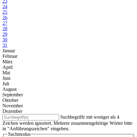
23
24
25
26
27
28
29
30
31
Januar
Februar
März
April
Mai
Juni
Juli
August
September
Oktober
November
Dezember
Suchbegriffe mit weniger als 4
Zeichen werden ignoriert. Mehrere zusammengehörige Wörter bitte
in "Anführungszeichen" eingeben.
Suchmodus