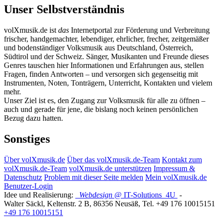
Unser Selbstverständnis
volXmusik.de ist
das
Internetportal zur Förderung und Verbreitung
frischer, handgemachter, lebendiger, ehrlicher, frecher, zeitgemäßer
und bodenständiger Volksmusik aus Deutschland, Österreich,
Südtirol und der Schweiz. Sänger, Musikanten und Freunde dieses
Genres tauschen hier Informationen und Erfahrungen aus, stellen
Fragen, finden Antworten – und versorgen sich gegenseitig mit
Instrumenten, Noten, Tonträgern, Unterricht, Kontakten und vielem
mehr.
Unser Ziel ist es, den Zugang zur Volksmusik für alle zu öffnen –
auch und gerade für jene, die bislang noch keinen persönlichen
Bezug dazu hatten.
Sonstiges
Über volXmusik.de
Über das volXmusik.de-Team
Kontakt zum
volXmusik.de-Team
volXmusik.de unterstützen
Impressum &
Datenschutz
Problem mit dieser Seite melden
Mein volXmusik.de
Benutzer-Login
Idee und Realisierung:
Webdesign
@ IT-Solutions
4U
-
Walter Säckl
,
Keltenstr. 2 B
,
86356
Neusäß
, Tel.
+49 176 10015151
+49 176 10015151