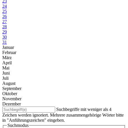
23
24
25
26
27
28
29
30
31
Januar
Februar
März
April
Mai
Juni
Juli
August
September
Oktober
November
Dezember
Suchbegriffe mit weniger als 4
Zeichen werden ignoriert. Mehrere zusammengehörige Wörter bitte
in "Anführungszeichen" eingeben.
Suchmodus