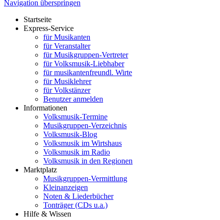
Navigation überspringen
Startseite
Express-Service
für Musikanten
für Veranstalter
für Musikgruppen-Vertreter
für Volksmusik-Liebhaber
für musikantenfreundl. Wirte
für Musiklehrer
für Volkstänzer
Benutzer anmelden
Informationen
Volksmusik-Termine
Musikgruppen-Verzeichnis
Volksmusik-Blog
Volksmusik im Wirtshaus
Volksmusik im Radio
Volksmusik in den Regionen
Marktplatz
Musikgruppen-Vermittlung
Kleinanzeigen
Noten & Liederbücher
Tonträger (CDs u.a.)
Hilfe & Wissen