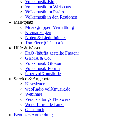
Volksmusik-Blog
Volksmusik im Wirtshaus
Volksmusik im Radio
Volksmusik in den Regionen
Marktplatz
Musikgruppen-Vermittlung
Kleinanzeigen
Noten & Liederbücher
Tonträger (CDs u.a.)
Hilfe & Wissen
FAQ (häufig gestellte Fragen)
GEMA & Co.
Volksmusik-Glossar
Volksmusik-Forum
Über volXmusik.de
Service & Angebote
Newsletter
webRadio volXmusik.de
Webinare
Veranstaltungs-Netzwerk
Weiterführende Links
Gästebuch
Benutzer-Anmeldung