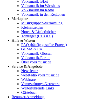
Volksmusik-Blog
Volksmusik im Wirtshaus
Volksmusik im Radio
Volksmusik in den Regionen
Marktplatz
Musikgruppen-Vermittlung
Kleinanzeigen
Noten & Liederbücher
Tonträger (CDs u.a.)
Hilfe & Wissen
FAQ (häufig gestellte Fragen)
GEMA & Co.
Volksmusik-Glossar
Volksmusik-Forum
Über volXmusik.de
Service & Angebote
Newsletter
webRadio volXmusik.de
Webinare
Veranstaltungs-Netzwerk
Weiterführende Links
Gästebuch
Benutzer-Anmeldung