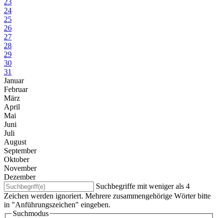
23
24
25
26
27
28
29
30
31
Januar
Februar
März
April
Mai
Juni
Juli
August
September
Oktober
November
Dezember
Suchbegriffe mit weniger als 4
Zeichen werden ignoriert. Mehrere zusammengehörige Wörter bitte
in "Anführungszeichen" eingeben.
Suchmodus