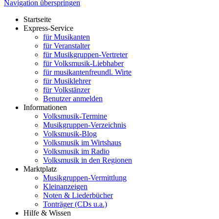
Navigation überspringen
Startseite
Express-Service
für Musikanten
für Veranstalter
für Musikgruppen-Vertreter
für Volksmusik-Liebhaber
für musikantenfreundl. Wirte
für Musiklehrer
für Volkstänzer
Benutzer anmelden
Informationen
Volksmusik-Termine
Musikgruppen-Verzeichnis
Volksmusik-Blog
Volksmusik im Wirtshaus
Volksmusik im Radio
Volksmusik in den Regionen
Marktplatz
Musikgruppen-Vermittlung
Kleinanzeigen
Noten & Liederbücher
Tonträger (CDs u.a.)
Hilfe & Wissen