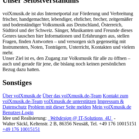
Unser Selbstverständnis
volXmusik.de ist
das
Internetportal zur Förderung und Verbreitung
frischer, handgemachter, lebendiger, ehrlicher, frecher, zeitgemäßer
und bodenständiger Volksmusik aus Deutschland, Österreich,
Südtirol und der Schweiz. Sänger, Musikanten und Freunde dieses
Genres tauschen hier Informationen und Erfahrungen aus, stellen
Fragen, finden Antworten – und versorgen sich gegenseitig mit
Instrumenten, Noten, Tonträgern, Unterricht, Kontakten und vielem
mehr.
Unser Ziel ist es, den Zugang zur Volksmusik für alle zu öffnen –
auch und gerade für jene, die bislang noch keinen persönlichen
Bezug dazu hatten.
Sonstiges
Über volXmusik.de
Über das volXmusik.de-Team
Kontakt zum
volXmusik.de-Team
volXmusik.de unterstützen
Impressum &
Datenschutz
Problem mit dieser Seite melden
Mein volXmusik.de
Benutzer-Login
Idee und Realisierung:
Webdesign
@ IT-Solutions
4U
-
Walter Säckl
,
Keltenstr. 2 B
,
86356
Neusäß
, Tel.
+49 176 10015151
+49 176 10015151