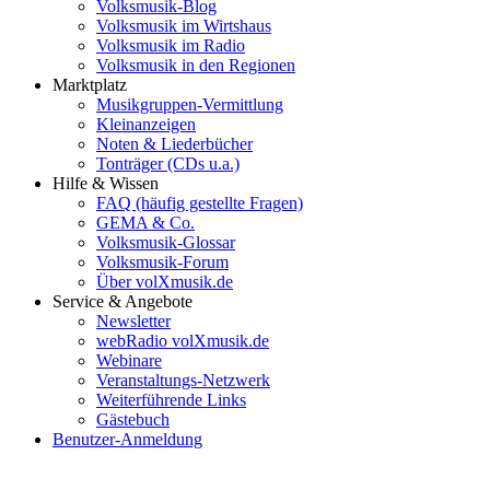
Volksmusik-Blog
Volksmusik im Wirtshaus
Volksmusik im Radio
Volksmusik in den Regionen
Marktplatz
Musikgruppen-Vermittlung
Kleinanzeigen
Noten & Liederbücher
Tonträger (CDs u.a.)
Hilfe & Wissen
FAQ (häufig gestellte Fragen)
GEMA & Co.
Volksmusik-Glossar
Volksmusik-Forum
Über volXmusik.de
Service & Angebote
Newsletter
webRadio volXmusik.de
Webinare
Veranstaltungs-Netzwerk
Weiterführende Links
Gästebuch
Benutzer-Anmeldung