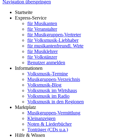
Navigation überspringen
Startseite
Express-Service
für Musikanten
für Veranstalter
für Musikgruppen-Vertreter
für Volksmusik-Liebhaber
für musikantenfreundl. Wirte
für Musiklehrer
für Volkstänzer
Benutzer anmelden
Informationen
Volksmusik-Termine
Musikgruppen-Verzeichnis
Volksmusik-Blog
Volksmusik im Wirtshaus
Volksmusik im Radio
Volksmusik in den Regionen
Marktplatz
Musikgruppen-Vermittlung
Kleinanzeigen
Noten & Liederbücher
Tonträger (CDs u.a.)
Hilfe & Wissen