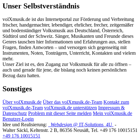
Unser Selbstverständnis
volXmusik.de ist
das
Internetportal zur Förderung und Verbreitung
frischer, handgemachter, lebendiger, ehrlicher, frecher, zeitgemäßer
und bodenständiger Volksmusik aus Deutschland, Österreich,
Südtirol und der Schweiz. Sänger, Musikanten und Freunde dieses
Genres tauschen hier Informationen und Erfahrungen aus, stellen
Fragen, finden Antworten – und versorgen sich gegenseitig mit
Instrumenten, Noten, Tonträgern, Unterricht, Kontakten und vielem
mehr.
Unser Ziel ist es, den Zugang zur Volksmusik für alle zu öffnen –
auch und gerade für jene, die bislang noch keinen persönlichen
Bezug dazu hatten.
Sonstiges
Über volXmusik.de
Über das volXmusik.de-Team
Kontakt zum
volXmusik.de-Team
volXmusik.de unterstützen
Impressum &
Datenschutz
Problem mit dieser Seite melden
Mein volXmusik.de
Benutzer-Login
Idee und Realisierung:
Webdesign
@ IT-Solutions
4U
-
Walter Säckl
,
Keltenstr. 2 B
,
86356
Neusäß
, Tel.
+49 176 10015151
+49 176 10015151