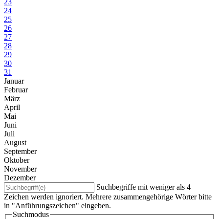
23
24
25
26
27
28
29
30
31
Januar
Februar
März
April
Mai
Juni
Juli
August
September
Oktober
November
Dezember
Suchbegriffe mit weniger als 4
Zeichen werden ignoriert. Mehrere zusammengehörige Wörter bitte
in "Anführungszeichen" eingeben.
Suchmodus