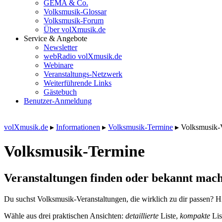
GEMA & Co.
Volksmusik-Glossar
Volksmusik-Forum
Über volXmusik.de
Service & Angebote
Newsletter
webRadio volXmusik.de
Webinare
Veranstaltungs-Netzwerk
Weiterführende Links
Gästebuch
Benutzer-Anmeldung
volXmusik.de
▸
Informationen
▸
Volksmusik-Termine
▸
Volksmusik-
Volksmusik-Termine
Veranstaltungen finden oder bekannt mach
Du suchst Volksmusik-Veranstaltungen, die wirklich zu dir passen? Hi
Wähle aus drei praktischen Ansichten:
detaillierte
Liste,
kompakte
Lis