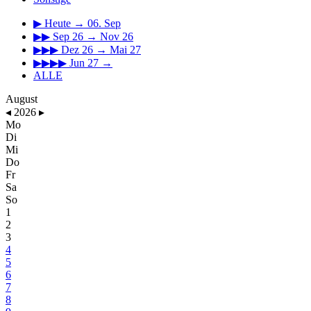
▶
Heute → 06. Sep
▶▶
Sep 26 → Nov 26
▶▶▶
Dez 26 → Mai 27
▶▶▶▶
Jun 27 →
ALLE
August
◂
2026
▸
Mo
Di
Mi
Do
Fr
Sa
So
1
2
3
4
5
6
7
8