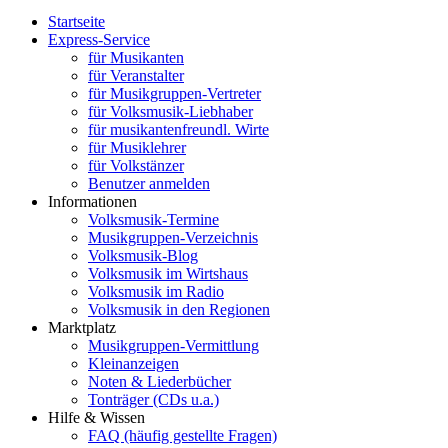
Startseite
Express-Service
für Musikanten
für Veranstalter
für Musikgruppen-Vertreter
für Volksmusik-Liebhaber
für musikantenfreundl. Wirte
für Musiklehrer
für Volkstänzer
Benutzer anmelden
Informationen
Volksmusik-Termine
Musikgruppen-Verzeichnis
Volksmusik-Blog
Volksmusik im Wirtshaus
Volksmusik im Radio
Volksmusik in den Regionen
Marktplatz
Musikgruppen-Vermittlung
Kleinanzeigen
Noten & Liederbücher
Tonträger (CDs u.a.)
Hilfe & Wissen
FAQ (häufig gestellte Fragen)