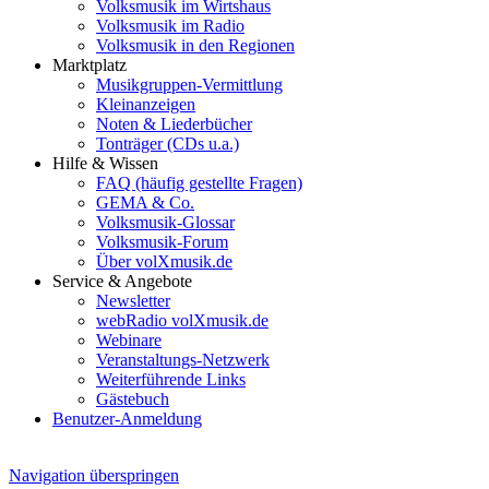
Volksmusik im Wirtshaus
Volksmusik im Radio
Volksmusik in den Regionen
Marktplatz
Musikgruppen-Vermittlung
Kleinanzeigen
Noten & Liederbücher
Tonträger (CDs u.a.)
Hilfe & Wissen
FAQ (häufig gestellte Fragen)
GEMA & Co.
Volksmusik-Glossar
Volksmusik-Forum
Über volXmusik.de
Service & Angebote
Newsletter
webRadio volXmusik.de
Webinare
Veranstaltungs-Netzwerk
Weiterführende Links
Gästebuch
Benutzer-Anmeldung
Navigation überspringen