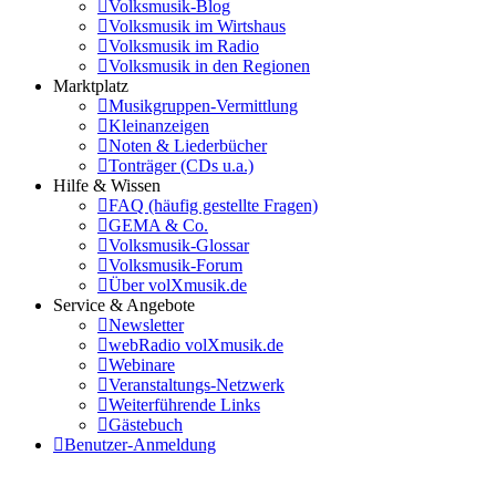
Volksmusik-Blog
Volksmusik im Wirtshaus
Volksmusik im Radio
Volksmusik in den Regionen
Marktplatz
Musikgruppen-Vermittlung
Kleinanzeigen
Noten & Liederbücher
Tonträger (CDs u.a.)
Hilfe & Wissen
FAQ (häufig gestellte Fragen)
GEMA & Co.
Volksmusik-Glossar
Volksmusik-Forum
Über volXmusik.de
Service & Angebote
Newsletter
webRadio volXmusik.de
Webinare
Veranstaltungs-Netzwerk
Weiterführende Links
Gästebuch
Benutzer-Anmeldung