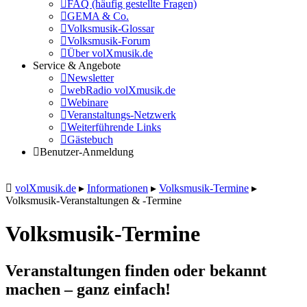
FAQ (häufig gestellte Fragen)
GEMA & Co.
Volksmusik-Glossar
Volksmusik-Forum
Über volXmusik.de
Service & Angebote
Newsletter
webRadio volXmusik.de
Webinare
Veranstaltungs-Netzwerk
Weiterführende Links
Gästebuch
Benutzer-Anmeldung
volXmusik.de
▸
Informationen
▸
Volksmusik-Termine
▸
Volksmusik-Veranstaltungen & -Termine
Volksmusik-Termine
Veranstaltungen finden oder bekannt
machen – ganz einfach!