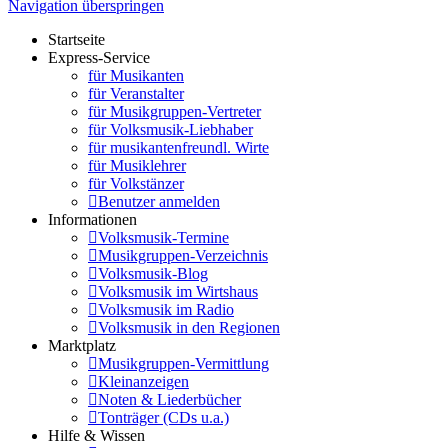
Navigation überspringen
Startseite
Express-Service
für Musikanten
für Veranstalter
für Musikgruppen-Vertreter
für Volksmusik-Liebhaber
für musikantenfreundl. Wirte
für Musiklehrer
für Volkstänzer
Benutzer anmelden
Informationen
Volksmusik-Termine
Musikgruppen-Verzeichnis
Volksmusik-Blog
Volksmusik im Wirtshaus
Volksmusik im Radio
Volksmusik in den Regionen
Marktplatz
Musikgruppen-Vermittlung
Kleinanzeigen
Noten & Liederbücher
Tonträger (CDs u.a.)
Hilfe & Wissen