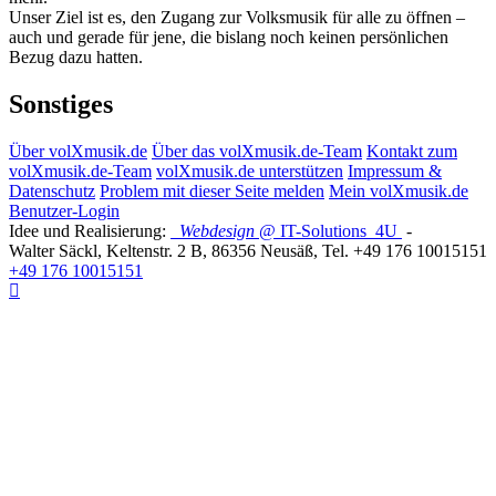
Unser Ziel ist es, den Zugang zur Volksmusik für alle zu öffnen –
auch und gerade für jene, die bislang noch keinen persönlichen
Bezug dazu hatten.
Sonstiges
Über volXmusik.de
Über das volXmusik.de-Team
Kontakt zum
volXmusik.de-Team
volXmusik.de unterstützen
Impressum &
Datenschutz
Problem mit dieser Seite melden
Mein volXmusik.de
Benutzer-Login
Idee und Realisierung:
Webdesign
@ IT-Solutions
4U
-
Walter Säckl
,
Keltenstr. 2 B
,
86356
Neusäß
, Tel.
+49 176 10015151
+49 176 10015151