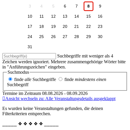
3
4
5
6
7
8
9
10
11
12
13
14
15
16
17
18
19
20
21
22
23
24
25
26
27
28
29
30
31
Suchbegriffe mit weniger als 4
Zeichen werden ignoriert. Mehrere zusammengehörige Wörter bitte
in "Anführungszeichen" eingeben.
Suchmodus
finde
alle
Suchbegriffe
finde
mindestens einen
Suchbegriff
Termine im Zeitraum 08.08.2026 - 08.09.2026
Ansicht wechseln zu: Alle Veranstaltungsdetails ausgeklappt
Es wurden keine Veranstaltungen gefunden, die deinen
Filterkriterien entsprechen.
⎯⎯⎯⎯⎯ ❖ ❖ ❖ ❖ ❖ ⎯⎯⎯⎯⎯