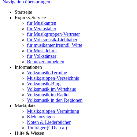
Navigation überspringen
Startseite
Express-Service
für Musikanten
für Veranstalter
für Musikgruppen-Vertreter
für Volksmusik-Liebhaber
für musikantenfreundl. Wirte
für Musiklehrer
für Volkstänzer
Benutzer anmelden
Informationen
Volksmusik-Termine
Musikgruppen-Verzeichnis
Volksmusik-Blog
Volksmusik im Wirtshaus
Volksmusik im Radio
Volksmusik in den Regionen
Marktplatz
Musikgruppen-Vermittlung
Kleinanzeigen
Noten & Liederbücher
Tonträger (CDs u.a.)
Hilfe & Wissen