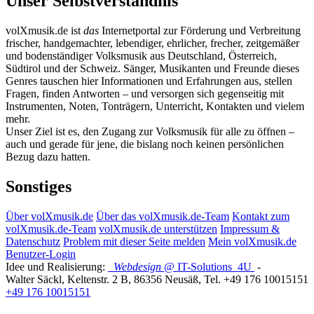
Unser Selbstverständnis
volXmusik.de ist
das
Internetportal zur Förderung und Verbreitung
frischer, handgemachter, lebendiger, ehrlicher, frecher, zeitgemäßer
und bodenständiger Volksmusik aus Deutschland, Österreich,
Südtirol und der Schweiz. Sänger, Musikanten und Freunde dieses
Genres tauschen hier Informationen und Erfahrungen aus, stellen
Fragen, finden Antworten – und versorgen sich gegenseitig mit
Instrumenten, Noten, Tonträgern, Unterricht, Kontakten und vielem
mehr.
Unser Ziel ist es, den Zugang zur Volksmusik für alle zu öffnen –
auch und gerade für jene, die bislang noch keinen persönlichen
Bezug dazu hatten.
Sonstiges
Über volXmusik.de
Über das volXmusik.de-Team
Kontakt zum
volXmusik.de-Team
volXmusik.de unterstützen
Impressum &
Datenschutz
Problem mit dieser Seite melden
Mein volXmusik.de
Benutzer-Login
Idee und Realisierung:
Webdesign
@ IT-Solutions
4U
-
Walter Säckl
,
Keltenstr. 2 B
,
86356
Neusäß
, Tel.
+49 176 10015151
+49 176 10015151