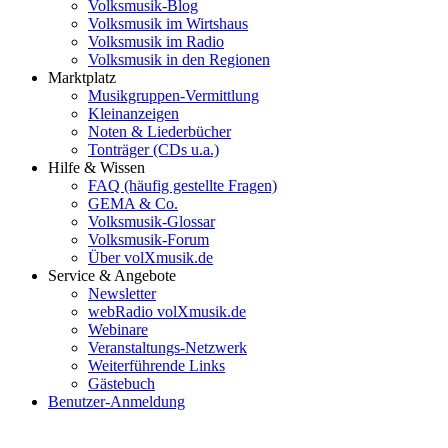
Volksmusik-Blog
Volksmusik im Wirtshaus
Volksmusik im Radio
Volksmusik in den Regionen
Marktplatz
Musikgruppen-Vermittlung
Kleinanzeigen
Noten & Liederbücher
Tonträger (CDs u.a.)
Hilfe & Wissen
FAQ (häufig gestellte Fragen)
GEMA & Co.
Volksmusik-Glossar
Volksmusik-Forum
Über volXmusik.de
Service & Angebote
Newsletter
webRadio volXmusik.de
Webinare
Veranstaltungs-Netzwerk
Weiterführende Links
Gästebuch
Benutzer-Anmeldung