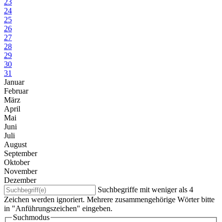
23
24
25
26
27
28
29
30
31
Januar
Februar
März
April
Mai
Juni
Juli
August
September
Oktober
November
Dezember
Suchbegriffe mit weniger als 4
Zeichen werden ignoriert. Mehrere zusammengehörige Wörter bitte
in "Anführungszeichen" eingeben.
Suchmodus