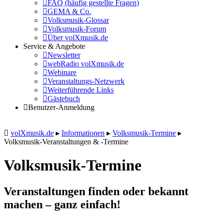
FAQ (häufig gestellte Fragen)
GEMA & Co.
Volksmusik-Glossar
Volksmusik-Forum
Über volXmusik.de
Service & Angebote
Newsletter
webRadio volXmusik.de
Webinare
Veranstaltungs-Netzwerk
Weiterführende Links
Gästebuch
Benutzer-Anmeldung
volXmusik.de
▸
Informationen
▸
Volksmusik-Termine
▸
Volksmusik-Veranstaltungen & -Termine
Volksmusik-Termine
Veranstaltungen finden oder bekannt
machen – ganz einfach!