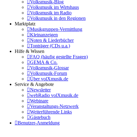
Volksmusik-Blog
Volksmusik im Wirtshaus
Volksmusik im Radio
Volksmusik in den Regionen
Marktplatz
Musikgruppen-Vermittlung
Kleinanzeigen
Noten & Liederbücher
Tonträger (CDs u.a.)
Hilfe & Wissen
FAQ (häufig gestellte Fragen)
GEMA & Co.
Volksmusik-Glossar
Volksmusik-Forum
Über volXmusik.de
Service & Angebote
Newsletter
webRadio volXmusik.de
Webinare
Veranstaltungs-Netzwerk
Weiterführende Links
Gästebuch
Benutzer-Anmeldung