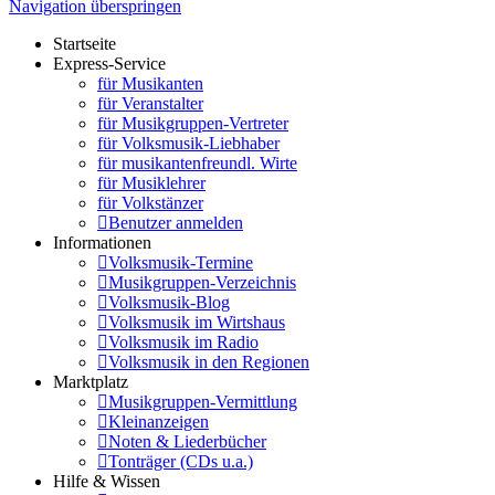
Navigation überspringen
Startseite
Express-Service
für Musikanten
für Veranstalter
für Musikgruppen-Vertreter
für Volksmusik-Liebhaber
für musikantenfreundl. Wirte
für Musiklehrer
für Volkstänzer
Benutzer anmelden
Informationen
Volksmusik-Termine
Musikgruppen-Verzeichnis
Volksmusik-Blog
Volksmusik im Wirtshaus
Volksmusik im Radio
Volksmusik in den Regionen
Marktplatz
Musikgruppen-Vermittlung
Kleinanzeigen
Noten & Liederbücher
Tonträger (CDs u.a.)
Hilfe & Wissen