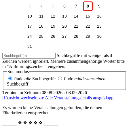
3
4
5
6
7
8
9
10
11
12
13
14
15
16
17
18
19
20
21
22
23
24
25
26
27
28
29
30
31
Suchbegriffe mit weniger als 4
Zeichen werden ignoriert. Mehrere zusammengehörige Wörter bitte
in "Anführungszeichen" eingeben.
Suchmodus
finde
alle
Suchbegriffe
finde
mindestens einen
Suchbegriff
Termine im Zeitraum 08.08.2026 - 08.09.2026
Ansicht wechseln zu: Alle Veranstaltungsdetails ausgeklappt
Es wurden keine Veranstaltungen gefunden, die deinen
Filterkriterien entsprechen.
⎯⎯⎯⎯⎯ ❖ ❖ ❖ ❖ ❖ ⎯⎯⎯⎯⎯