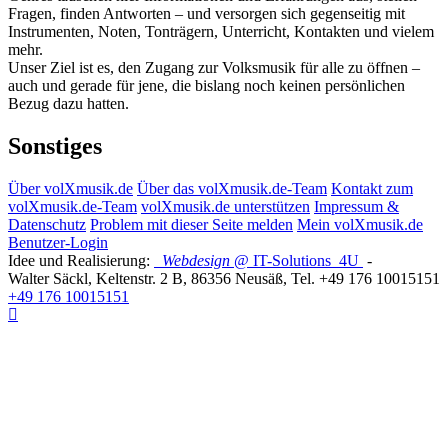
Fragen, finden Antworten – und versorgen sich gegenseitig mit
Instrumenten, Noten, Tonträgern, Unterricht, Kontakten und vielem
mehr.
Unser Ziel ist es, den Zugang zur Volksmusik für alle zu öffnen –
auch und gerade für jene, die bislang noch keinen persönlichen
Bezug dazu hatten.
Sonstiges
Über volXmusik.de
Über das volXmusik.de-Team
Kontakt zum
volXmusik.de-Team
volXmusik.de unterstützen
Impressum &
Datenschutz
Problem mit dieser Seite melden
Mein volXmusik.de
Benutzer-Login
Idee und Realisierung:
Webdesign
@ IT-Solutions
4U
-
Walter Säckl
,
Keltenstr. 2 B
,
86356
Neusäß
, Tel.
+49 176 10015151
+49 176 10015151