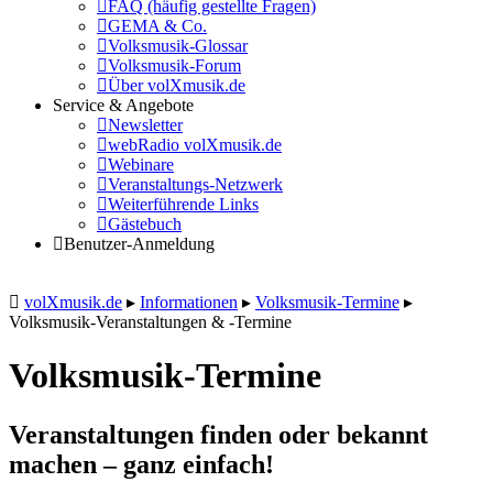
FAQ (häufig gestellte Fragen)
GEMA & Co.
Volksmusik-Glossar
Volksmusik-Forum
Über volXmusik.de
Service & Angebote
Newsletter
webRadio volXmusik.de
Webinare
Veranstaltungs-Netzwerk
Weiterführende Links
Gästebuch
Benutzer-Anmeldung
volXmusik.de
▸
Informationen
▸
Volksmusik-Termine
▸
Volksmusik-Veranstaltungen & -Termine
Volksmusik-Termine
Veranstaltungen finden oder bekannt
machen – ganz einfach!