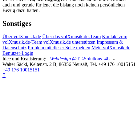
auch und gerade für jene, die bislang noch keinen persönlichen
Bezug dazu hatten.
Sonstiges
Über volXmusik.de
Über das volXmusik.de-Team
Kontakt zum
volXmusik.de-Team
volXmusik.de unterstützen
Impressum &
Datenschutz
Problem mit dieser Seite melden
Mein volXmusik.de
Benutzer-Login
Idee und Realisierung:
Webdesign
@ IT-Solutions
4U
-
Walter Säckl
,
Keltenstr. 2 B
,
86356
Neusäß
, Tel.
+49 176 10015151
+49 176 10015151