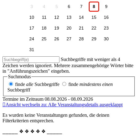
3
4
5
6
7
8
9
10
11
12
13
14
15
16
17
18
19
20
21
22
23
24
25
26
27
28
29
30
31
Suchbegriffe mit weniger als 4
Zeichen werden ignoriert. Mehrere zusammengehörige Wörter bitte
in "Anführungszeichen" eingeben.
Suchmodus
finde
alle
Suchbegriffe
finde
mindestens einen
Suchbegriff
Termine im Zeitraum 08.08.2026 - 08.09.2026
Ansicht wechseln zu: Alle Veranstaltungsdetails ausgeklappt
Es wurden keine Veranstaltungen gefunden, die deinen
Filterkriterien entsprechen.
⎯⎯⎯⎯⎯ ❖ ❖ ❖ ❖ ❖ ⎯⎯⎯⎯⎯