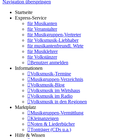
Navigation überspringen
Startseite
Express-Service
für Musikanten
für Veranstalter
für Musikgruppen-Vertreter
für Volksmusik-Liebhaber
für musikantenfreundl. Wirte
für Musiklehrer
für Volkstänzer
Benutzer anmelden
Informationen
Volksmusik-Termine
Musikgruppen-Verzeichnis
Volksmusik-Blog
Volksmusik im Wirtshaus
Volksmusik im Radio
Volksmusik in den Regionen
Marktplatz
Musikgruppen-Vermittlung
Kleinanzeigen
Noten & Liederbücher
Tonträger (CDs u.a.)
Hilfe & Wissen