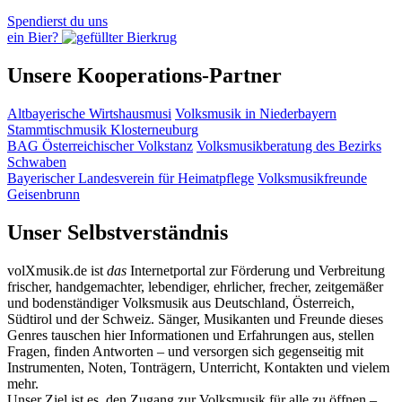
Spendierst du uns
ein Bier?
Unsere Kooperations-Partner
Altbayerische Wirtshausmusi
Volksmusik in Niederbayern
Stammtischmusik Klosterneuburg
BAG Österreichischer Volkstanz
Volksmusikberatung des Bezirks
Schwaben
Bayerischer Landesverein für Heimatpflege
Volksmusikfreunde
Geisenbrunn
Unser Selbstverständnis
volXmusik.de ist
das
Internetportal zur Förderung und Verbreitung
frischer, handgemachter, lebendiger, ehrlicher, frecher, zeitgemäßer
und bodenständiger Volksmusik aus Deutschland, Österreich,
Südtirol und der Schweiz. Sänger, Musikanten und Freunde dieses
Genres tauschen hier Informationen und Erfahrungen aus, stellen
Fragen, finden Antworten – und versorgen sich gegenseitig mit
Instrumenten, Noten, Tonträgern, Unterricht, Kontakten und vielem
mehr.
Unser Ziel ist es, den Zugang zur Volksmusik für alle zu öffnen –