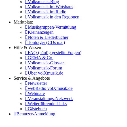
Volksmusik-Blog
Volksmusik im Wirtshaus
Volksmusik im Radio
Volksmusik in den Regionen
Marktplatz
Musikgruppen-Vermittlung
Kleinanzeigen
Noten & Liederbücher
Tonträger (CDs u.a.)
Hilfe & Wissen
FAQ (häufig gestellte Fragen)
GEMA & Co.
Volksmusik-Glossar
Volksmusik-Forum
Über volXmusik.de
Service & Angebote
Newsletter
webRadio volXmusik.de
Webinare
Veranstaltungs-Netzwerk
Weiterführende Links
Gästebuch
Benutzer-Anmeldung