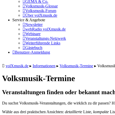
GEMA & Co.
Volksmusik-Glossar
Volksmusik-Forum
Über volXmusik.de
Service & Angebote
Newsletter
webRadio volXmusik.de
Webinare
Veranstaltungs-Netzwerk
Weiterführende Links
Gästebuch
Benutzer-Anmeldung
volXmusik.de
▸
Informationen
▸
Volksmusik-Termine
▸
Volksmusi
Volksmusik-Termine
Veranstaltungen finden oder bekannt mach
Du suchst Volksmusik-Veranstaltungen, die wirklich zu dir passen? Hi
Wähle aus drei praktischen Ansichten:
detaillierte
Liste,
kompakte
Lis