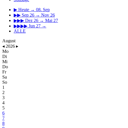
▶
Heute → 08. Sep
▶▶
Sep 26 → Nov 26
▶▶▶
Dez 26 → Mai 27
▶▶▶▶
Jun 27 →
ALLE
August
◂
2026
▸
Mo
Di
Mi
Do
Fr
Sa
So
1
2
3
4
5
6
7
8