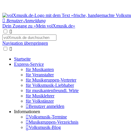
Benutzer-Anmeldung
Dein Zugang zu »Mein volXmusik.de«
Navigation überspringen
Startseite
Express-Service
für Musikanten
für Veranstalter
für Musikgruppen-Vertreter
für Volksmusik-Liebhaber
für musikantenfreundl. Wirte
für Musiklehrer
für Volkstänzer
Benutzer anmelden
Informationen
Volksmusik-Termine
Musikgruppen-Verzeichnis
Volksmusik-Blog