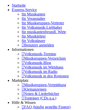
Startseite
Express-Service
für Musikanten
für Veranstalter
für Musikgruppen-Vertreter
für Volksmusik-Liebhaber
für musikantenfreundl. Wirte
für Musiklehrer
für Volkstänzer
Benutzer anmelden
Informationen
Volksmusik-Termine
Musikgruppen-Verzeichnis
Volksmusik-Blog
Volksmusik im Wirtshaus
Volksmusik im Radio
Volksmusik in den Regionen
Marktplatz
Musikgruppen-Vermittlung
Kleinanzeigen
Noten & Liederbücher
Tonträger (CDs u.a.)
Hilfe & Wissen
FAQ (häufig gestellte Fragen)