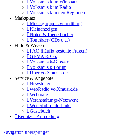
Volksmusik im Wirtshaus
Volksmusik im Radio
Volksmusik in den Regionen
Marktplatz
Musikgruppen-Vermittlung
Kleinanzeigen
Noten & Liederbücher
Tonträger (CDs u.a.)
Hilfe & Wissen
FAQ (häufig gestellte Fragen)
GEMA & Co.
Volksmusik-Glossar
Volksmusik-Forum
Über volXmusik.de
Service & Angebote
Newsletter
webRadio volXmusik.de
Webinare
Veranstaltungs-Netzwerk
Weiterführende Links
Gästebuch
Benutzer-Anmeldung
Navigation überspringen