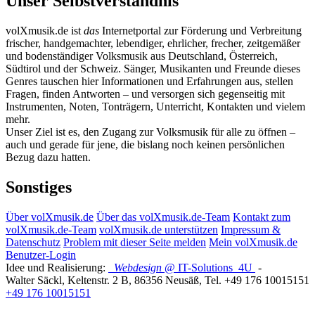
Unser Selbstverständnis
volXmusik.de ist
das
Internetportal zur Förderung und Verbreitung
frischer, handgemachter, lebendiger, ehrlicher, frecher, zeitgemäßer
und bodenständiger Volksmusik aus Deutschland, Österreich,
Südtirol und der Schweiz. Sänger, Musikanten und Freunde dieses
Genres tauschen hier Informationen und Erfahrungen aus, stellen
Fragen, finden Antworten – und versorgen sich gegenseitig mit
Instrumenten, Noten, Tonträgern, Unterricht, Kontakten und vielem
mehr.
Unser Ziel ist es, den Zugang zur Volksmusik für alle zu öffnen –
auch und gerade für jene, die bislang noch keinen persönlichen
Bezug dazu hatten.
Sonstiges
Über volXmusik.de
Über das volXmusik.de-Team
Kontakt zum
volXmusik.de-Team
volXmusik.de unterstützen
Impressum &
Datenschutz
Problem mit dieser Seite melden
Mein volXmusik.de
Benutzer-Login
Idee und Realisierung:
Webdesign
@ IT-Solutions
4U
-
Walter Säckl
,
Keltenstr. 2 B
,
86356
Neusäß
, Tel.
+49 176 10015151
+49 176 10015151