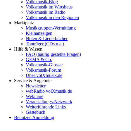
Volksmusik-Blog
Volksmusik im Wirtshaus
Volksmusik im Radio
Volksmusik in den Regionen
Marktplatz
Musikgruppen-Vermittlung
Kleinanzeigen
Noten & Liederbücher
Tonträger (CDs u.a.)
Hilfe & Wissen
FAQ (häufig gestellte Fragen)
GEMA & Co.
Volksmusik-Glossar
Volksmusik-Forum
Über volXmusik.de
Service & Angebote
Newsletter
webRadio volXmusik.de
Webinare
Veranstaltungs-Netzwerk
Weiterführende Links
Gästebuch
Benutzer-Anmeldung