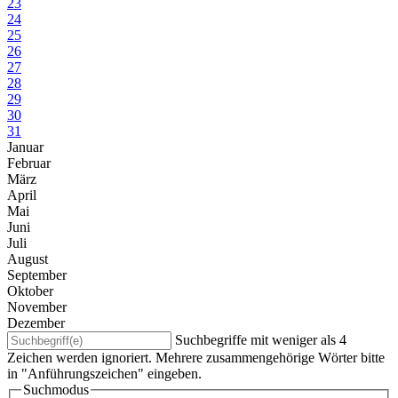
23
24
25
26
27
28
29
30
31
Januar
Februar
März
April
Mai
Juni
Juli
August
September
Oktober
November
Dezember
Suchbegriffe mit weniger als 4
Zeichen werden ignoriert. Mehrere zusammengehörige Wörter bitte
in "Anführungszeichen" eingeben.
Suchmodus