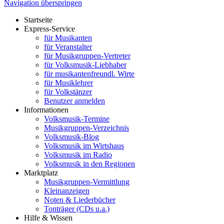
Navigation überspringen
Startseite
Express-Service
für Musikanten
für Veranstalter
für Musikgruppen-Vertreter
für Volksmusik-Liebhaber
für musikantenfreundl. Wirte
für Musiklehrer
für Volkstänzer
Benutzer anmelden
Informationen
Volksmusik-Termine
Musikgruppen-Verzeichnis
Volksmusik-Blog
Volksmusik im Wirtshaus
Volksmusik im Radio
Volksmusik in den Regionen
Marktplatz
Musikgruppen-Vermittlung
Kleinanzeigen
Noten & Liederbücher
Tonträger (CDs u.a.)
Hilfe & Wissen