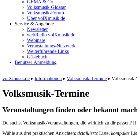
GEMA & Co.
Volksmusik-Glossar
Volksmusik-Forum
Über volXmusik.de
Service & Angebote
Newsletter
webRadio volXmusik.de
Webinare
Veranstaltungs-Netzwerk
Weiterführende Links
Gästebuch
Benutzer-Anmeldung
volXmusik.de
▸
Informationen
▸
Volksmusik-Termine
▸
Volksmusik-
Volksmusik-Termine
Veranstaltungen finden oder bekannt mach
Du suchst Volksmusik-Veranstaltungen, die wirklich zu dir passen? Hi
Wähle aus drei praktischen Ansichten:
detaillierte
Liste,
kompakte
Lis