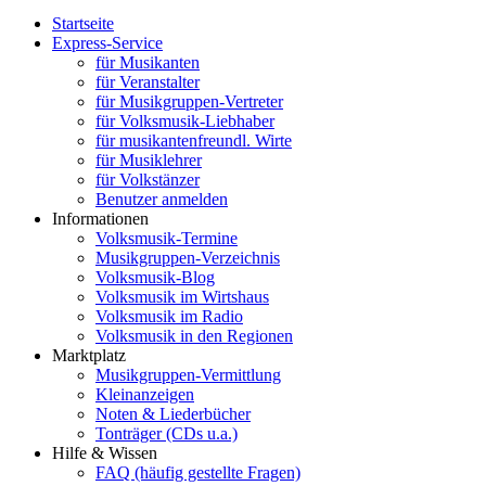
Startseite
Express-Service
für Musikanten
für Veranstalter
für Musikgruppen-Vertreter
für Volksmusik-Liebhaber
für musikantenfreundl. Wirte
für Musiklehrer
für Volkstänzer
Benutzer anmelden
Informationen
Volksmusik-Termine
Musikgruppen-Verzeichnis
Volksmusik-Blog
Volksmusik im Wirtshaus
Volksmusik im Radio
Volksmusik in den Regionen
Marktplatz
Musikgruppen-Vermittlung
Kleinanzeigen
Noten & Liederbücher
Tonträger (CDs u.a.)
Hilfe & Wissen
FAQ (häufig gestellte Fragen)