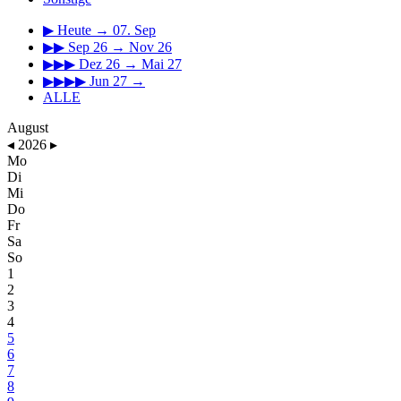
▶
Heute → 07. Sep
▶▶
Sep 26 → Nov 26
▶▶▶
Dez 26 → Mai 27
▶▶▶▶
Jun 27 →
ALLE
August
◂
2026
▸
Mo
Di
Mi
Do
Fr
Sa
So
1
2
3
4
5
6
7
8