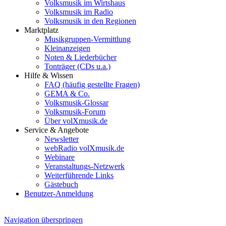
Volksmusik im Wirtshaus
Volksmusik im Radio
Volksmusik in den Regionen
Marktplatz
Musikgruppen-Vermittlung
Kleinanzeigen
Noten & Liederbücher
Tonträger (CDs u.a.)
Hilfe & Wissen
FAQ (häufig gestellte Fragen)
GEMA & Co.
Volksmusik-Glossar
Volksmusik-Forum
Über volXmusik.de
Service & Angebote
Newsletter
webRadio volXmusik.de
Webinare
Veranstaltungs-Netzwerk
Weiterführende Links
Gästebuch
Benutzer-Anmeldung
Navigation überspringen