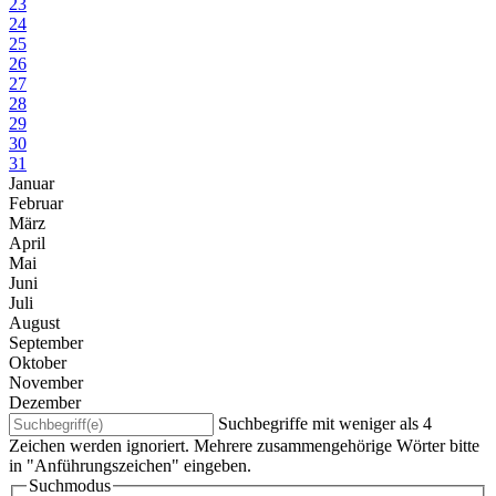
23
24
25
26
27
28
29
30
31
Januar
Februar
März
April
Mai
Juni
Juli
August
September
Oktober
November
Dezember
Suchbegriffe mit weniger als 4
Zeichen werden ignoriert. Mehrere zusammengehörige Wörter bitte
in "Anführungszeichen" eingeben.
Suchmodus