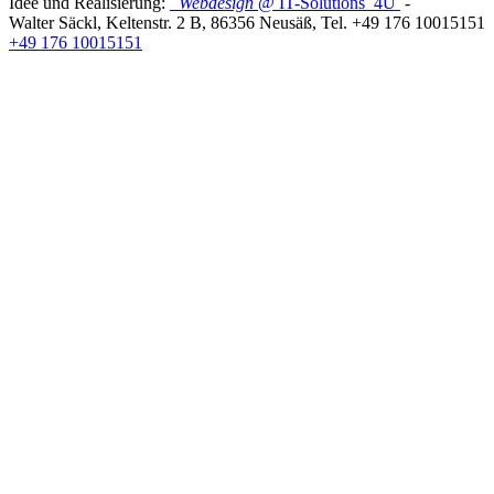
Idee und Realisierung:
Webdesign
@ IT-Solutions
4U
-
Walter Säckl
,
Keltenstr. 2 B
,
86356
Neusäß
, Tel.
+49 176 10015151
+49 176 10015151