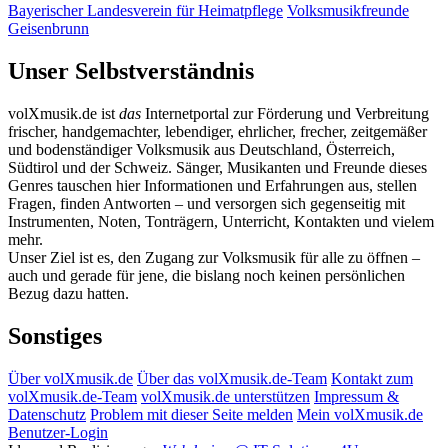
Bayerischer Landesverein für Heimatpflege
Volksmusikfreunde
Geisenbrunn
Unser Selbstverständnis
volXmusik.de ist
das
Internetportal zur Förderung und Verbreitung
frischer, handgemachter, lebendiger, ehrlicher, frecher, zeitgemäßer
und bodenständiger Volksmusik aus Deutschland, Österreich,
Südtirol und der Schweiz. Sänger, Musikanten und Freunde dieses
Genres tauschen hier Informationen und Erfahrungen aus, stellen
Fragen, finden Antworten – und versorgen sich gegenseitig mit
Instrumenten, Noten, Tonträgern, Unterricht, Kontakten und vielem
mehr.
Unser Ziel ist es, den Zugang zur Volksmusik für alle zu öffnen –
auch und gerade für jene, die bislang noch keinen persönlichen
Bezug dazu hatten.
Sonstiges
Über volXmusik.de
Über das volXmusik.de-Team
Kontakt zum
volXmusik.de-Team
volXmusik.de unterstützen
Impressum &
Datenschutz
Problem mit dieser Seite melden
Mein volXmusik.de
Benutzer-Login