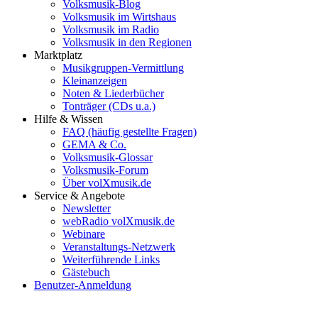
Volksmusik-Blog
Volksmusik im Wirtshaus
Volksmusik im Radio
Volksmusik in den Regionen
Marktplatz
Musikgruppen-Vermittlung
Kleinanzeigen
Noten & Liederbücher
Tonträger (CDs u.a.)
Hilfe & Wissen
FAQ (häufig gestellte Fragen)
GEMA & Co.
Volksmusik-Glossar
Volksmusik-Forum
Über volXmusik.de
Service & Angebote
Newsletter
webRadio volXmusik.de
Webinare
Veranstaltungs-Netzwerk
Weiterführende Links
Gästebuch
Benutzer-Anmeldung