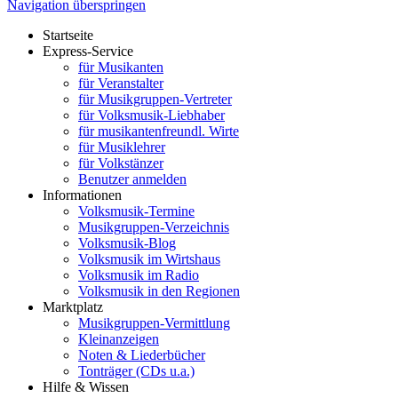
Navigation überspringen
Startseite
Express-Service
für Musikanten
für Veranstalter
für Musikgruppen-Vertreter
für Volksmusik-Liebhaber
für musikantenfreundl. Wirte
für Musiklehrer
für Volkstänzer
Benutzer anmelden
Informationen
Volksmusik-Termine
Musikgruppen-Verzeichnis
Volksmusik-Blog
Volksmusik im Wirtshaus
Volksmusik im Radio
Volksmusik in den Regionen
Marktplatz
Musikgruppen-Vermittlung
Kleinanzeigen
Noten & Liederbücher
Tonträger (CDs u.a.)
Hilfe & Wissen