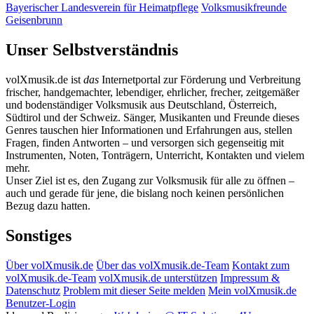
Bayerischer Landesverein für Heimatpflege
Volksmusikfreunde
Geisenbrunn
Unser Selbstverständnis
volXmusik.de ist
das
Internetportal zur Förderung und Verbreitung
frischer, handgemachter, lebendiger, ehrlicher, frecher, zeitgemäßer
und bodenständiger Volksmusik aus Deutschland, Österreich,
Südtirol und der Schweiz. Sänger, Musikanten und Freunde dieses
Genres tauschen hier Informationen und Erfahrungen aus, stellen
Fragen, finden Antworten – und versorgen sich gegenseitig mit
Instrumenten, Noten, Tonträgern, Unterricht, Kontakten und vielem
mehr.
Unser Ziel ist es, den Zugang zur Volksmusik für alle zu öffnen –
auch und gerade für jene, die bislang noch keinen persönlichen
Bezug dazu hatten.
Sonstiges
Über volXmusik.de
Über das volXmusik.de-Team
Kontakt zum
volXmusik.de-Team
volXmusik.de unterstützen
Impressum &
Datenschutz
Problem mit dieser Seite melden
Mein volXmusik.de
Benutzer-Login