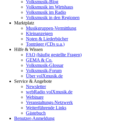
Volksmusik-Blog
Volksmusik im Wirtshaus
Volksmusik im Radio
Volksmusik in den Regionen
Marktplatz
Musikgruppen-Vermittlung
Kleinanzeigen
Noten & Liederbücher
Tonträger (CDs u.a.)
Hilfe & Wissen
FAQ (häufig gestellte Fragen)
GEMA & Co.
Volksmusik-Glossar
Volksmusik-Forum
Über volXmusik.de
Service & Angebote
Newsletter
webRadio volXmusik.de
Webinare
Veranstaltungs-Netzwerk
Weiterführende Links
Gästebuch
Benutzer-Anmeldung