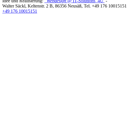
Idee und Realisierung:
Webdesign
@ IT-Solutions
4U
-
Walter Säckl
,
Keltenstr. 2 B
,
86356
Neusäß
, Tel.
+49 176 10015151
+49 176 10015151