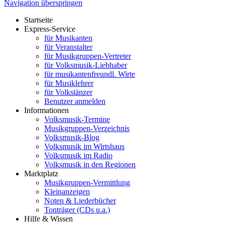
Navigation überspringen
Startseite
Express-Service
für Musikanten
für Veranstalter
für Musikgruppen-Vertreter
für Volksmusik-Liebhaber
für musikantenfreundl. Wirte
für Musiklehrer
für Volkstänzer
Benutzer anmelden
Informationen
Volksmusik-Termine
Musikgruppen-Verzeichnis
Volksmusik-Blog
Volksmusik im Wirtshaus
Volksmusik im Radio
Volksmusik in den Regionen
Marktplatz
Musikgruppen-Vermittlung
Kleinanzeigen
Noten & Liederbücher
Tonträger (CDs u.a.)
Hilfe & Wissen