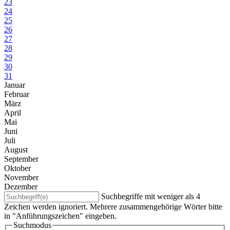
23
24
25
26
27
28
29
30
31
Januar
Februar
März
April
Mai
Juni
Juli
August
September
Oktober
November
Dezember
Suchbegriffe mit weniger als 4
Zeichen werden ignoriert. Mehrere zusammengehörige Wörter bitte
in "Anführungszeichen" eingeben.
Suchmodus