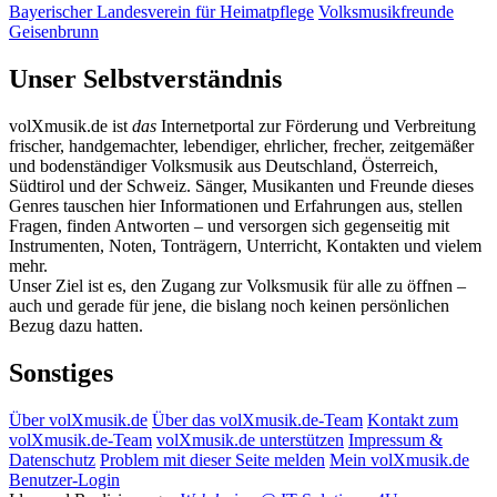
Bayerischer Landesverein für Heimatpflege
Volksmusikfreunde
Geisenbrunn
Unser Selbstverständnis
volXmusik.de ist
das
Internetportal zur Förderung und Verbreitung
frischer, handgemachter, lebendiger, ehrlicher, frecher, zeitgemäßer
und bodenständiger Volksmusik aus Deutschland, Österreich,
Südtirol und der Schweiz. Sänger, Musikanten und Freunde dieses
Genres tauschen hier Informationen und Erfahrungen aus, stellen
Fragen, finden Antworten – und versorgen sich gegenseitig mit
Instrumenten, Noten, Tonträgern, Unterricht, Kontakten und vielem
mehr.
Unser Ziel ist es, den Zugang zur Volksmusik für alle zu öffnen –
auch und gerade für jene, die bislang noch keinen persönlichen
Bezug dazu hatten.
Sonstiges
Über volXmusik.de
Über das volXmusik.de-Team
Kontakt zum
volXmusik.de-Team
volXmusik.de unterstützen
Impressum &
Datenschutz
Problem mit dieser Seite melden
Mein volXmusik.de
Benutzer-Login