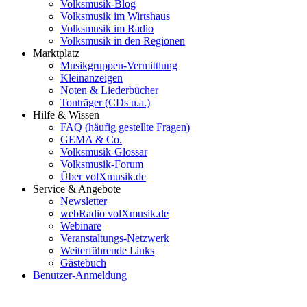
Volksmusik-Blog
Volksmusik im Wirtshaus
Volksmusik im Radio
Volksmusik in den Regionen
Marktplatz
Musikgruppen-Vermittlung
Kleinanzeigen
Noten & Liederbücher
Tonträger (CDs u.a.)
Hilfe & Wissen
FAQ (häufig gestellte Fragen)
GEMA & Co.
Volksmusik-Glossar
Volksmusik-Forum
Über volXmusik.de
Service & Angebote
Newsletter
webRadio volXmusik.de
Webinare
Veranstaltungs-Netzwerk
Weiterführende Links
Gästebuch
Benutzer-Anmeldung