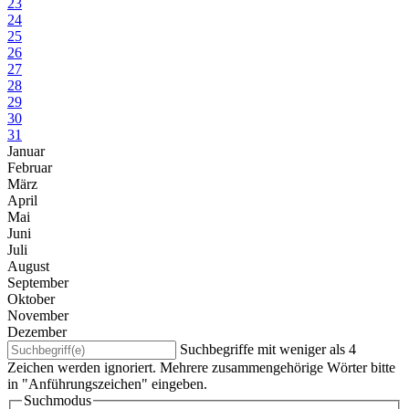
23
24
25
26
27
28
29
30
31
Januar
Februar
März
April
Mai
Juni
Juli
August
September
Oktober
November
Dezember
Suchbegriffe mit weniger als 4
Zeichen werden ignoriert. Mehrere zusammengehörige Wörter bitte
in "Anführungszeichen" eingeben.
Suchmodus