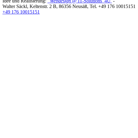
Idee und Realisierung:
Webdesign
@ IT-Solutions
4U
-
Walter Säckl
,
Keltenstr. 2 B
,
86356
Neusäß
, Tel.
+49 176 10015151
+49 176 10015151