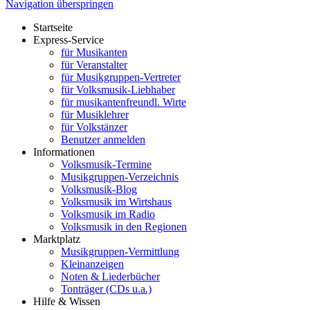
Navigation überspringen
Startseite
Express-Service
für Musikanten
für Veranstalter
für Musikgruppen-Vertreter
für Volksmusik-Liebhaber
für musikantenfreundl. Wirte
für Musiklehrer
für Volkstänzer
Benutzer anmelden
Informationen
Volksmusik-Termine
Musikgruppen-Verzeichnis
Volksmusik-Blog
Volksmusik im Wirtshaus
Volksmusik im Radio
Volksmusik in den Regionen
Marktplatz
Musikgruppen-Vermittlung
Kleinanzeigen
Noten & Liederbücher
Tonträger (CDs u.a.)
Hilfe & Wissen