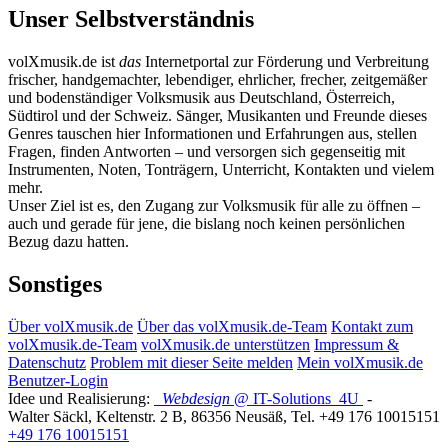
Unser Selbstverständnis
volXmusik.de ist
das
Internetportal zur Förderung und Verbreitung
frischer, handgemachter, lebendiger, ehrlicher, frecher, zeitgemäßer
und bodenständiger Volksmusik aus Deutschland, Österreich,
Südtirol und der Schweiz. Sänger, Musikanten und Freunde dieses
Genres tauschen hier Informationen und Erfahrungen aus, stellen
Fragen, finden Antworten – und versorgen sich gegenseitig mit
Instrumenten, Noten, Tonträgern, Unterricht, Kontakten und vielem
mehr.
Unser Ziel ist es, den Zugang zur Volksmusik für alle zu öffnen –
auch und gerade für jene, die bislang noch keinen persönlichen
Bezug dazu hatten.
Sonstiges
Über volXmusik.de
Über das volXmusik.de-Team
Kontakt zum
volXmusik.de-Team
volXmusik.de unterstützen
Impressum &
Datenschutz
Problem mit dieser Seite melden
Mein volXmusik.de
Benutzer-Login
Idee und Realisierung:
Webdesign
@ IT-Solutions
4U
-
Walter Säckl
,
Keltenstr. 2 B
,
86356
Neusäß
, Tel.
+49 176 10015151
+49 176 10015151