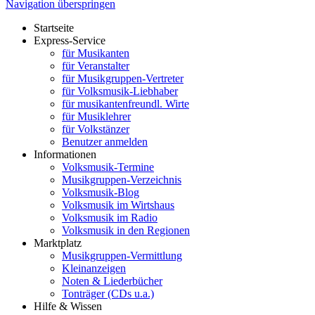
Navigation überspringen
Startseite
Express-Service
für Musikanten
für Veranstalter
für Musikgruppen-Vertreter
für Volksmusik-Liebhaber
für musikantenfreundl. Wirte
für Musiklehrer
für Volkstänzer
Benutzer anmelden
Informationen
Volksmusik-Termine
Musikgruppen-Verzeichnis
Volksmusik-Blog
Volksmusik im Wirtshaus
Volksmusik im Radio
Volksmusik in den Regionen
Marktplatz
Musikgruppen-Vermittlung
Kleinanzeigen
Noten & Liederbücher
Tonträger (CDs u.a.)
Hilfe & Wissen