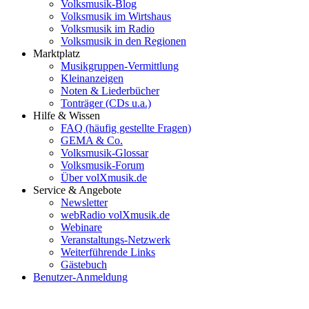
Volksmusik-Blog
Volksmusik im Wirtshaus
Volksmusik im Radio
Volksmusik in den Regionen
Marktplatz
Musikgruppen-Vermittlung
Kleinanzeigen
Noten & Liederbücher
Tonträger (CDs u.a.)
Hilfe & Wissen
FAQ (häufig gestellte Fragen)
GEMA & Co.
Volksmusik-Glossar
Volksmusik-Forum
Über volXmusik.de
Service & Angebote
Newsletter
webRadio volXmusik.de
Webinare
Veranstaltungs-Netzwerk
Weiterführende Links
Gästebuch
Benutzer-Anmeldung