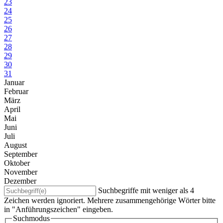
23
24
25
26
27
28
29
30
31
Januar
Februar
März
April
Mai
Juni
Juli
August
September
Oktober
November
Dezember
Suchbegriffe mit weniger als 4
Zeichen werden ignoriert. Mehrere zusammengehörige Wörter bitte
in "Anführungszeichen" eingeben.
Suchmodus