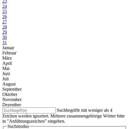
23
24
25
26
27
28
29
30
31
Januar
Februar
März
April
Mai
Juni
Juli
August
September
Oktober
November
Dezember
Suchbegriffe mit weniger als 4
Zeichen werden ignoriert. Mehrere zusammengehörige Wörter bitte
in "Anführungszeichen" eingeben.
Suchmodus