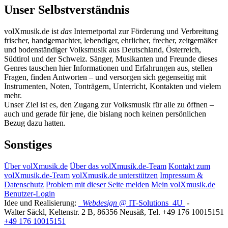
Unser Selbstverständnis
volXmusik.de ist
das
Internetportal zur Förderung und Verbreitung
frischer, handgemachter, lebendiger, ehrlicher, frecher, zeitgemäßer
und bodenständiger Volksmusik aus Deutschland, Österreich,
Südtirol und der Schweiz. Sänger, Musikanten und Freunde dieses
Genres tauschen hier Informationen und Erfahrungen aus, stellen
Fragen, finden Antworten – und versorgen sich gegenseitig mit
Instrumenten, Noten, Tonträgern, Unterricht, Kontakten und vielem
mehr.
Unser Ziel ist es, den Zugang zur Volksmusik für alle zu öffnen –
auch und gerade für jene, die bislang noch keinen persönlichen
Bezug dazu hatten.
Sonstiges
Über volXmusik.de
Über das volXmusik.de-Team
Kontakt zum
volXmusik.de-Team
volXmusik.de unterstützen
Impressum &
Datenschutz
Problem mit dieser Seite melden
Mein volXmusik.de
Benutzer-Login
Idee und Realisierung:
Webdesign
@ IT-Solutions
4U
-
Walter Säckl
,
Keltenstr. 2 B
,
86356
Neusäß
, Tel.
+49 176 10015151
+49 176 10015151