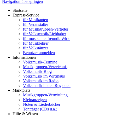
Navigation überspringen
Startseite
Express-Service
für Musikanten
für Veranstalter
für Musikgruppen-Vertreter
für Volksmusik-Liebhaber
für musikantenfreundl. Wirte
für Musiklehrer
für Volkstänzer
Benutzer anmelden
Informationen
Volksmusik-Termine
Musikgruppen-Verzeichnis
Volksmusik-Blog
Volksmusik im Wirtshaus
Volksmusik im Radio
Volksmusik in den Regionen
Marktplatz
Musikgruppen-Vermittlung
Kleinanzeigen
Noten & Liederbücher
Tonträger (CDs u.a.)
Hilfe & Wissen