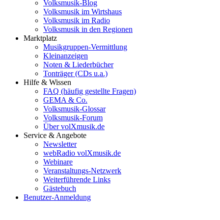
Volksmusik-Blog
Volksmusik im Wirtshaus
Volksmusik im Radio
Volksmusik in den Regionen
Marktplatz
Musikgruppen-Vermittlung
Kleinanzeigen
Noten & Liederbücher
Tonträger (CDs u.a.)
Hilfe & Wissen
FAQ (häufig gestellte Fragen)
GEMA & Co.
Volksmusik-Glossar
Volksmusik-Forum
Über volXmusik.de
Service & Angebote
Newsletter
webRadio volXmusik.de
Webinare
Veranstaltungs-Netzwerk
Weiterführende Links
Gästebuch
Benutzer-Anmeldung