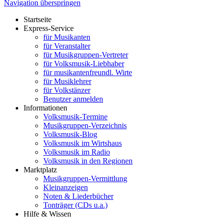
Navigation überspringen
Startseite
Express-Service
für Musikanten
für Veranstalter
für Musikgruppen-Vertreter
für Volksmusik-Liebhaber
für musikantenfreundl. Wirte
für Musiklehrer
für Volkstänzer
Benutzer anmelden
Informationen
Volksmusik-Termine
Musikgruppen-Verzeichnis
Volksmusik-Blog
Volksmusik im Wirtshaus
Volksmusik im Radio
Volksmusik in den Regionen
Marktplatz
Musikgruppen-Vermittlung
Kleinanzeigen
Noten & Liederbücher
Tonträger (CDs u.a.)
Hilfe & Wissen