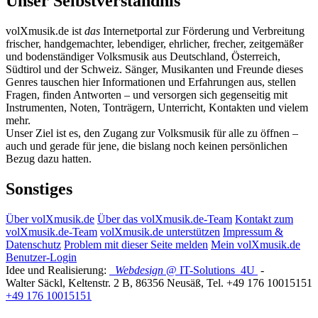
Unser Selbstverständnis
volXmusik.de ist
das
Internetportal zur Förderung und Verbreitung
frischer, handgemachter, lebendiger, ehrlicher, frecher, zeitgemäßer
und bodenständiger Volksmusik aus Deutschland, Österreich,
Südtirol und der Schweiz. Sänger, Musikanten und Freunde dieses
Genres tauschen hier Informationen und Erfahrungen aus, stellen
Fragen, finden Antworten – und versorgen sich gegenseitig mit
Instrumenten, Noten, Tonträgern, Unterricht, Kontakten und vielem
mehr.
Unser Ziel ist es, den Zugang zur Volksmusik für alle zu öffnen –
auch und gerade für jene, die bislang noch keinen persönlichen
Bezug dazu hatten.
Sonstiges
Über volXmusik.de
Über das volXmusik.de-Team
Kontakt zum
volXmusik.de-Team
volXmusik.de unterstützen
Impressum &
Datenschutz
Problem mit dieser Seite melden
Mein volXmusik.de
Benutzer-Login
Idee und Realisierung:
Webdesign
@ IT-Solutions
4U
-
Walter Säckl
,
Keltenstr. 2 B
,
86356
Neusäß
, Tel.
+49 176 10015151
+49 176 10015151