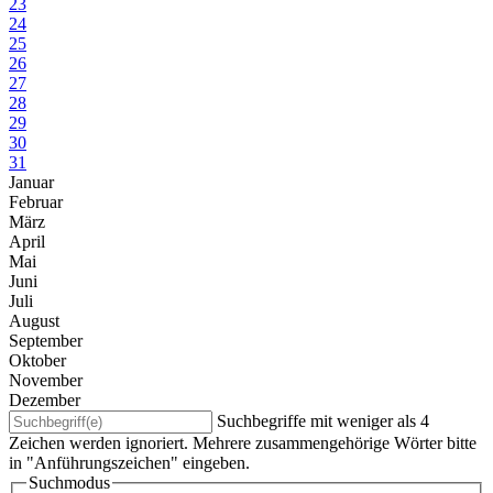
23
24
25
26
27
28
29
30
31
Januar
Februar
März
April
Mai
Juni
Juli
August
September
Oktober
November
Dezember
Suchbegriffe mit weniger als 4
Zeichen werden ignoriert. Mehrere zusammengehörige Wörter bitte
in "Anführungszeichen" eingeben.
Suchmodus