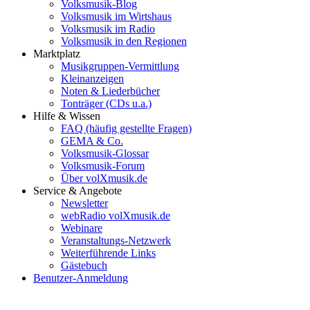
Volksmusik-Blog
Volksmusik im Wirtshaus
Volksmusik im Radio
Volksmusik in den Regionen
Marktplatz
Musikgruppen-Vermittlung
Kleinanzeigen
Noten & Liederbücher
Tonträger (CDs u.a.)
Hilfe & Wissen
FAQ (häufig gestellte Fragen)
GEMA & Co.
Volksmusik-Glossar
Volksmusik-Forum
Über volXmusik.de
Service & Angebote
Newsletter
webRadio volXmusik.de
Webinare
Veranstaltungs-Netzwerk
Weiterführende Links
Gästebuch
Benutzer-Anmeldung