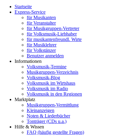
Startseite
Express-Service
für Musikanten
für Veranstalter
für Musikgruppen-Vertreter
für Volksmusik-Liebhaber
für musikantenfreundl. Wirte
für Musiklehrer
für Volkstänzer
Benutzer anmelden
Informationen
Volksmusik-Termine
Musikgruppen-Verzeichnis
Volksmusik-Blog
Volksmusik im Wirtshaus
Volksmusik im Radio
Volksmusik in den Regionen
Marktplatz
Musikgruppen-Vermittlung
Kleinanzeigen
Noten & Liederbücher
Tonträger (CDs u.a.)
Hilfe & Wissen
FAQ (häufig gestellte Fragen)