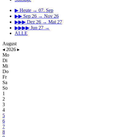
▶
Heute → 07. Sep
▶▶
Sep 26 → Nov 26
▶▶▶
Dez 26 → Mai 27
▶▶▶▶
Jun 27 →
ALLE
August
◂
2026
▸
Mo
Di
Mi
Do
Fr
Sa
So
1
2
3
4
5
6
7
8