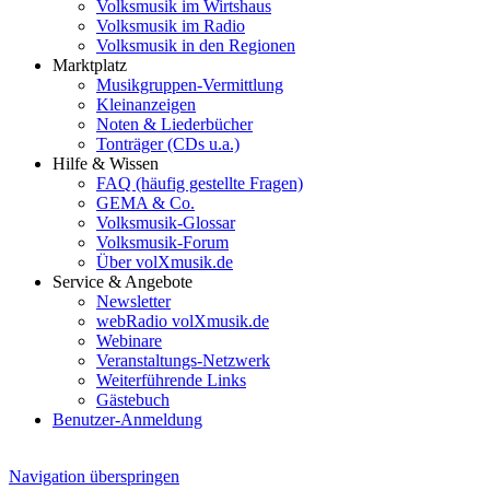
Volksmusik im Wirtshaus
Volksmusik im Radio
Volksmusik in den Regionen
Marktplatz
Musikgruppen-Vermittlung
Kleinanzeigen
Noten & Liederbücher
Tonträger (CDs u.a.)
Hilfe & Wissen
FAQ (häufig gestellte Fragen)
GEMA & Co.
Volksmusik-Glossar
Volksmusik-Forum
Über volXmusik.de
Service & Angebote
Newsletter
webRadio volXmusik.de
Webinare
Veranstaltungs-Netzwerk
Weiterführende Links
Gästebuch
Benutzer-Anmeldung
Navigation überspringen