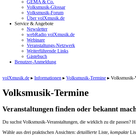
GEMA & Co.
Volksmusik-Glossar
Volksmusik-Forum
Über volXmusik.de
Service & Angebote
Newsletter
webRadio volXmusik.de
Webinare
Veranstaltungs-Netzwerk
Weiterführende Links
Gästebuch
Benutzer-Anmeldung
volXmusik.de
▸
Informationen
▸
Volksmusik-Termine
▸
Volksmusik-
Volksmusik-Termine
Veranstaltungen finden oder bekannt mach
Du suchst Volksmusik-Veranstaltungen, die wirklich zu dir passen? Hi
Wähle aus drei praktischen Ansichten:
detaillierte
Liste,
kompakte
Lis