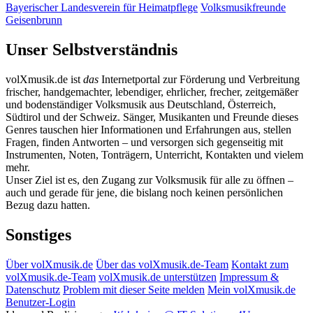
Bayerischer Landesverein für Heimatpflege
Volksmusikfreunde
Geisenbrunn
Unser Selbstverständnis
volXmusik.de ist
das
Internetportal zur Förderung und Verbreitung
frischer, handgemachter, lebendiger, ehrlicher, frecher, zeitgemäßer
und bodenständiger Volksmusik aus Deutschland, Österreich,
Südtirol und der Schweiz. Sänger, Musikanten und Freunde dieses
Genres tauschen hier Informationen und Erfahrungen aus, stellen
Fragen, finden Antworten – und versorgen sich gegenseitig mit
Instrumenten, Noten, Tonträgern, Unterricht, Kontakten und vielem
mehr.
Unser Ziel ist es, den Zugang zur Volksmusik für alle zu öffnen –
auch und gerade für jene, die bislang noch keinen persönlichen
Bezug dazu hatten.
Sonstiges
Über volXmusik.de
Über das volXmusik.de-Team
Kontakt zum
volXmusik.de-Team
volXmusik.de unterstützen
Impressum &
Datenschutz
Problem mit dieser Seite melden
Mein volXmusik.de
Benutzer-Login