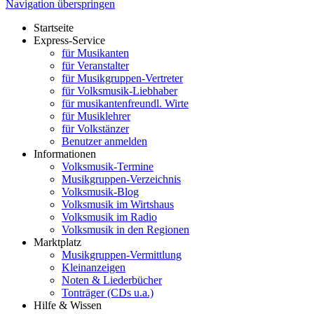
Navigation überspringen
Startseite
Express-Service
für Musikanten
für Veranstalter
für Musikgruppen-Vertreter
für Volksmusik-Liebhaber
für musikantenfreundl. Wirte
für Musiklehrer
für Volkstänzer
Benutzer anmelden
Informationen
Volksmusik-Termine
Musikgruppen-Verzeichnis
Volksmusik-Blog
Volksmusik im Wirtshaus
Volksmusik im Radio
Volksmusik in den Regionen
Marktplatz
Musikgruppen-Vermittlung
Kleinanzeigen
Noten & Liederbücher
Tonträger (CDs u.a.)
Hilfe & Wissen