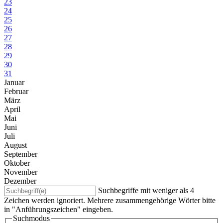
23
24
25
26
27
28
29
30
31
Januar
Februar
März
April
Mai
Juni
Juli
August
September
Oktober
November
Dezember
Suchbegriffe mit weniger als 4
Zeichen werden ignoriert. Mehrere zusammengehörige Wörter bitte
in "Anführungszeichen" eingeben.
Suchmodus