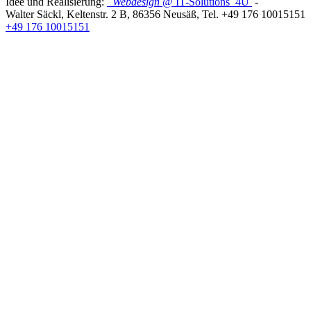
Idee und Realisierung:
Webdesign
@ IT-Solutions
4U
-
Walter Säckl
,
Keltenstr. 2 B
,
86356
Neusäß
, Tel.
+49 176 10015151
+49 176 10015151