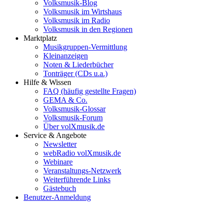
Volksmusik-Blog
Volksmusik im Wirtshaus
Volksmusik im Radio
Volksmusik in den Regionen
Marktplatz
Musikgruppen-Vermittlung
Kleinanzeigen
Noten & Liederbücher
Tonträger (CDs u.a.)
Hilfe & Wissen
FAQ (häufig gestellte Fragen)
GEMA & Co.
Volksmusik-Glossar
Volksmusik-Forum
Über volXmusik.de
Service & Angebote
Newsletter
webRadio volXmusik.de
Webinare
Veranstaltungs-Netzwerk
Weiterführende Links
Gästebuch
Benutzer-Anmeldung