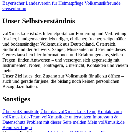
Bayerischer Landesverein für Heimatpflege
Volksmusikfreunde
Geisenbrunn
Unser Selbstverständnis
volXmusik.de ist
das
Internetportal zur Förderung und Verbreitung
frischer, handgemachter, lebendiger, ehrlicher, frecher, zeitgemäßer
und bodenständiger Volksmusik aus Deutschland, Österreich,
Südtirol und der Schweiz. Sänger, Musikanten und Freunde dieses
Genres tauschen hier Informationen und Erfahrungen aus, stellen
Fragen, finden Antworten – und versorgen sich gegenseitig mit
Instrumenten, Noten, Tonträgern, Unterricht, Kontakten und vielem
mehr.
Unser Ziel ist es, den Zugang zur Volksmusik für alle zu öffnen –
auch und gerade für jene, die bislang noch keinen persönlichen
Bezug dazu hatten.
Sonstiges
Über volXmusik.de
Über das volXmusik.de-Team
Kontakt zum
volXmusik.de-Team
volXmusik.de unterstützen
Impressum &
Datenschutz
Problem mit dieser Seite melden
Mein volXmusik.de
Benutzer-Login