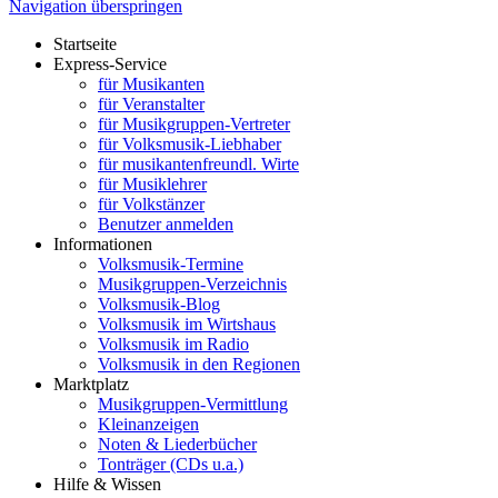
Navigation überspringen
Startseite
Express-Service
für Musikanten
für Veranstalter
für Musikgruppen-Vertreter
für Volksmusik-Liebhaber
für musikantenfreundl. Wirte
für Musiklehrer
für Volkstänzer
Benutzer anmelden
Informationen
Volksmusik-Termine
Musikgruppen-Verzeichnis
Volksmusik-Blog
Volksmusik im Wirtshaus
Volksmusik im Radio
Volksmusik in den Regionen
Marktplatz
Musikgruppen-Vermittlung
Kleinanzeigen
Noten & Liederbücher
Tonträger (CDs u.a.)
Hilfe & Wissen