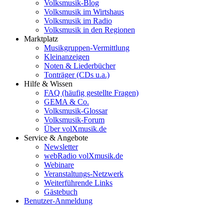
Volksmusik-Blog
Volksmusik im Wirtshaus
Volksmusik im Radio
Volksmusik in den Regionen
Marktplatz
Musikgruppen-Vermittlung
Kleinanzeigen
Noten & Liederbücher
Tonträger (CDs u.a.)
Hilfe & Wissen
FAQ (häufig gestellte Fragen)
GEMA & Co.
Volksmusik-Glossar
Volksmusik-Forum
Über volXmusik.de
Service & Angebote
Newsletter
webRadio volXmusik.de
Webinare
Veranstaltungs-Netzwerk
Weiterführende Links
Gästebuch
Benutzer-Anmeldung