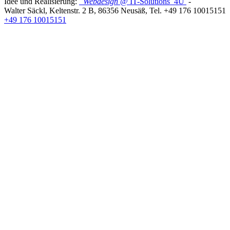
Idee und Realisierung:
Webdesign
@ IT-Solutions
4U
-
Walter Säckl
,
Keltenstr. 2 B
,
86356
Neusäß
, Tel.
+49 176 10015151
+49 176 10015151