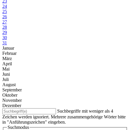
23
24
25
26
27
28
29
30
31
Januar
Februar
März
April
Mai
Juni
Juli
August
September
Oktober
November
Dezember
Suchbegriffe mit weniger als 4
Zeichen werden ignoriert. Mehrere zusammengehörige Wörter bitte
in "Anführungszeichen" eingeben.
Suchmodus