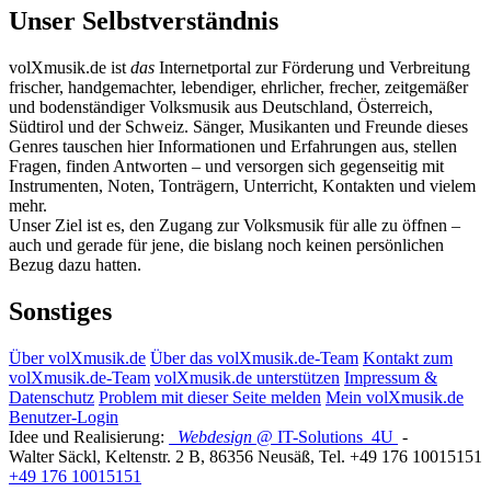
Unser Selbstverständnis
volXmusik.de ist
das
Internetportal zur Förderung und Verbreitung
frischer, handgemachter, lebendiger, ehrlicher, frecher, zeitgemäßer
und bodenständiger Volksmusik aus Deutschland, Österreich,
Südtirol und der Schweiz. Sänger, Musikanten und Freunde dieses
Genres tauschen hier Informationen und Erfahrungen aus, stellen
Fragen, finden Antworten – und versorgen sich gegenseitig mit
Instrumenten, Noten, Tonträgern, Unterricht, Kontakten und vielem
mehr.
Unser Ziel ist es, den Zugang zur Volksmusik für alle zu öffnen –
auch und gerade für jene, die bislang noch keinen persönlichen
Bezug dazu hatten.
Sonstiges
Über volXmusik.de
Über das volXmusik.de-Team
Kontakt zum
volXmusik.de-Team
volXmusik.de unterstützen
Impressum &
Datenschutz
Problem mit dieser Seite melden
Mein volXmusik.de
Benutzer-Login
Idee und Realisierung:
Webdesign
@ IT-Solutions
4U
-
Walter Säckl
,
Keltenstr. 2 B
,
86356
Neusäß
, Tel.
+49 176 10015151
+49 176 10015151