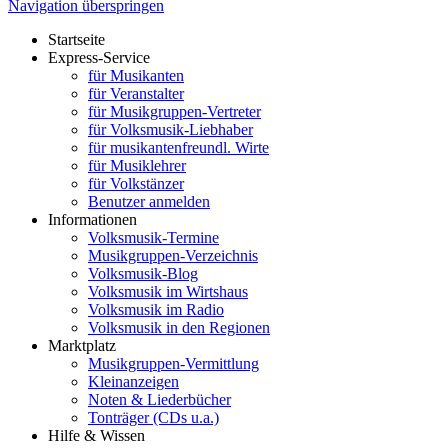
Navigation überspringen
Startseite
Express-Service
für Musikanten
für Veranstalter
für Musikgruppen-Vertreter
für Volksmusik-Liebhaber
für musikantenfreundl. Wirte
für Musiklehrer
für Volkstänzer
Benutzer anmelden
Informationen
Volksmusik-Termine
Musikgruppen-Verzeichnis
Volksmusik-Blog
Volksmusik im Wirtshaus
Volksmusik im Radio
Volksmusik in den Regionen
Marktplatz
Musikgruppen-Vermittlung
Kleinanzeigen
Noten & Liederbücher
Tonträger (CDs u.a.)
Hilfe & Wissen