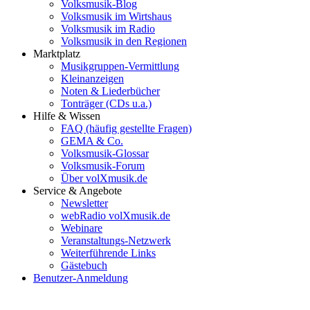
Volksmusik-Blog
Volksmusik im Wirtshaus
Volksmusik im Radio
Volksmusik in den Regionen
Marktplatz
Musikgruppen-Vermittlung
Kleinanzeigen
Noten & Liederbücher
Tonträger (CDs u.a.)
Hilfe & Wissen
FAQ (häufig gestellte Fragen)
GEMA & Co.
Volksmusik-Glossar
Volksmusik-Forum
Über volXmusik.de
Service & Angebote
Newsletter
webRadio volXmusik.de
Webinare
Veranstaltungs-Netzwerk
Weiterführende Links
Gästebuch
Benutzer-Anmeldung