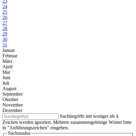
23
24
25
26
27
28
29
30
31
Januar
Februar
März
April
Mai
Juni
Juli
August
September
Oktober
November
Dezember
Suchbegriffe mit weniger als 4
Zeichen werden ignoriert. Mehrere zusammengehörige Wörter bitte
in "Anführungszeichen" eingeben.
Suchmodus