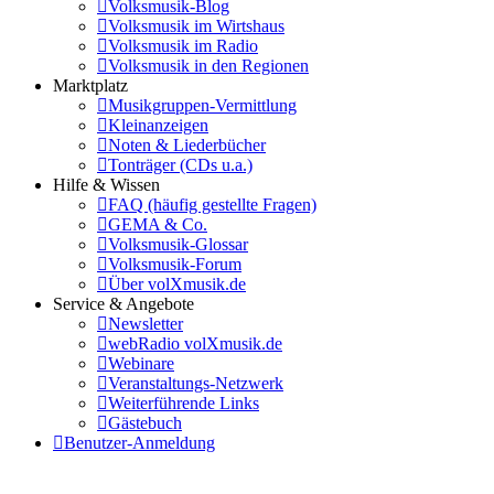
Volksmusik-Blog
Volksmusik im Wirtshaus
Volksmusik im Radio
Volksmusik in den Regionen
Marktplatz
Musikgruppen-Vermittlung
Kleinanzeigen
Noten & Liederbücher
Tonträger (CDs u.a.)
Hilfe & Wissen
FAQ (häufig gestellte Fragen)
GEMA & Co.
Volksmusik-Glossar
Volksmusik-Forum
Über volXmusik.de
Service & Angebote
Newsletter
webRadio volXmusik.de
Webinare
Veranstaltungs-Netzwerk
Weiterführende Links
Gästebuch
Benutzer-Anmeldung