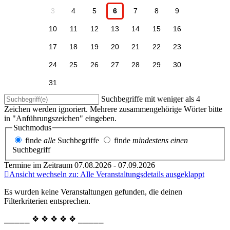
3
4
5
6
7
8
9
10
11
12
13
14
15
16
17
18
19
20
21
22
23
24
25
26
27
28
29
30
31
Suchbegriffe mit weniger als 4
Zeichen werden ignoriert. Mehrere zusammengehörige Wörter bitte
in "Anführungszeichen" eingeben.
Suchmodus
finde
alle
Suchbegriffe
finde
mindestens einen
Suchbegriff
Termine im Zeitraum 07.08.2026 - 07.09.2026
Ansicht wechseln zu: Alle Veranstaltungsdetails ausgeklappt
Es wurden keine Veranstaltungen gefunden, die deinen
Filterkriterien entsprechen.
⎯⎯⎯⎯⎯ ❖ ❖ ❖ ❖ ❖ ⎯⎯⎯⎯⎯