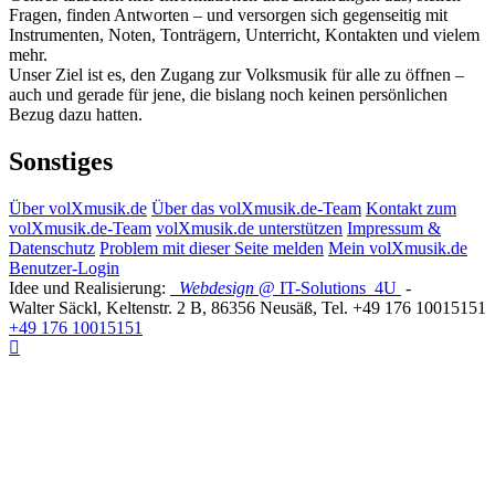
Fragen, finden Antworten – und versorgen sich gegenseitig mit
Instrumenten, Noten, Tonträgern, Unterricht, Kontakten und vielem
mehr.
Unser Ziel ist es, den Zugang zur Volksmusik für alle zu öffnen –
auch und gerade für jene, die bislang noch keinen persönlichen
Bezug dazu hatten.
Sonstiges
Über volXmusik.de
Über das volXmusik.de-Team
Kontakt zum
volXmusik.de-Team
volXmusik.de unterstützen
Impressum &
Datenschutz
Problem mit dieser Seite melden
Mein volXmusik.de
Benutzer-Login
Idee und Realisierung:
Webdesign
@ IT-Solutions
4U
-
Walter Säckl
,
Keltenstr. 2 B
,
86356
Neusäß
, Tel.
+49 176 10015151
+49 176 10015151