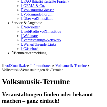
FAQ (häufig gestellte Fragen)
GEMA & Co.
Volksmusik-Glossar
Volksmusik-Forum
Über volXmusik.de
Service & Angebote
Newsletter
webRadio volXmusik.de
Webinare
Veranstaltungs-Netzwerk
Weiterführende Links
Gästebuch
Benutzer-Anmeldung
volXmusik.de
▸
Informationen
▸
Volksmusik-Termine
▸
Volksmusik-Veranstaltungen & -Termine
Volksmusik-Termine
Veranstaltungen finden oder bekannt
machen – ganz einfach!