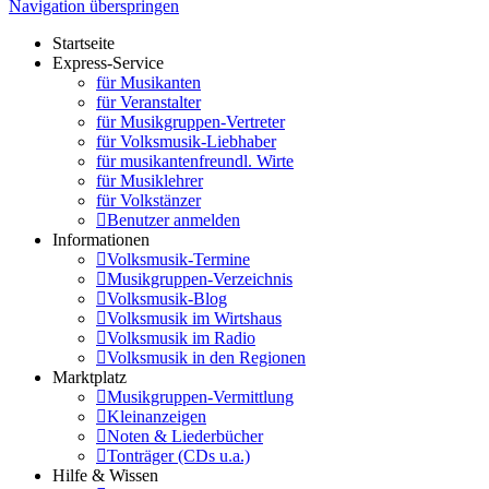
Navigation überspringen
Startseite
Express-Service
für Musikanten
für Veranstalter
für Musikgruppen-Vertreter
für Volksmusik-Liebhaber
für musikantenfreundl. Wirte
für Musiklehrer
für Volkstänzer
Benutzer anmelden
Informationen
Volksmusik-Termine
Musikgruppen-Verzeichnis
Volksmusik-Blog
Volksmusik im Wirtshaus
Volksmusik im Radio
Volksmusik in den Regionen
Marktplatz
Musikgruppen-Vermittlung
Kleinanzeigen
Noten & Liederbücher
Tonträger (CDs u.a.)
Hilfe & Wissen