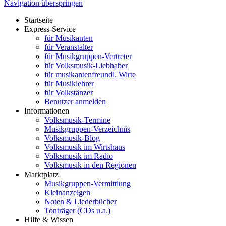
Navigation überspringen
Startseite
Express-Service
für Musikanten
für Veranstalter
für Musikgruppen-Vertreter
für Volksmusik-Liebhaber
für musikantenfreundl. Wirte
für Musiklehrer
für Volkstänzer
Benutzer anmelden
Informationen
Volksmusik-Termine
Musikgruppen-Verzeichnis
Volksmusik-Blog
Volksmusik im Wirtshaus
Volksmusik im Radio
Volksmusik in den Regionen
Marktplatz
Musikgruppen-Vermittlung
Kleinanzeigen
Noten & Liederbücher
Tonträger (CDs u.a.)
Hilfe & Wissen