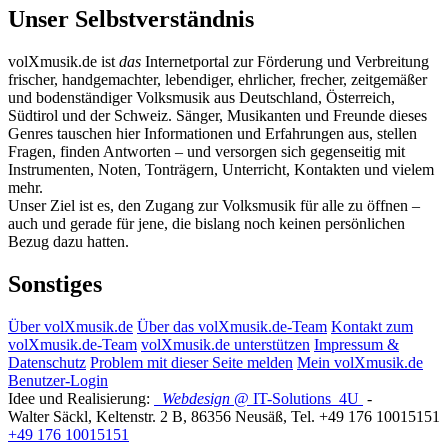
Unser Selbstverständnis
volXmusik.de ist
das
Internetportal zur Förderung und Verbreitung
frischer, handgemachter, lebendiger, ehrlicher, frecher, zeitgemäßer
und bodenständiger Volksmusik aus Deutschland, Österreich,
Südtirol und der Schweiz. Sänger, Musikanten und Freunde dieses
Genres tauschen hier Informationen und Erfahrungen aus, stellen
Fragen, finden Antworten – und versorgen sich gegenseitig mit
Instrumenten, Noten, Tonträgern, Unterricht, Kontakten und vielem
mehr.
Unser Ziel ist es, den Zugang zur Volksmusik für alle zu öffnen –
auch und gerade für jene, die bislang noch keinen persönlichen
Bezug dazu hatten.
Sonstiges
Über volXmusik.de
Über das volXmusik.de-Team
Kontakt zum
volXmusik.de-Team
volXmusik.de unterstützen
Impressum &
Datenschutz
Problem mit dieser Seite melden
Mein volXmusik.de
Benutzer-Login
Idee und Realisierung:
Webdesign
@ IT-Solutions
4U
-
Walter Säckl
,
Keltenstr. 2 B
,
86356
Neusäß
, Tel.
+49 176 10015151
+49 176 10015151