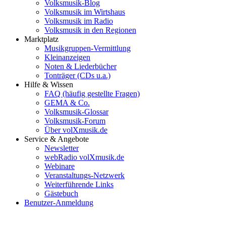
Volksmusik-Blog
Volksmusik im Wirtshaus
Volksmusik im Radio
Volksmusik in den Regionen
Marktplatz
Musikgruppen-Vermittlung
Kleinanzeigen
Noten & Liederbücher
Tonträger (CDs u.a.)
Hilfe & Wissen
FAQ (häufig gestellte Fragen)
GEMA & Co.
Volksmusik-Glossar
Volksmusik-Forum
Über volXmusik.de
Service & Angebote
Newsletter
webRadio volXmusik.de
Webinare
Veranstaltungs-Netzwerk
Weiterführende Links
Gästebuch
Benutzer-Anmeldung