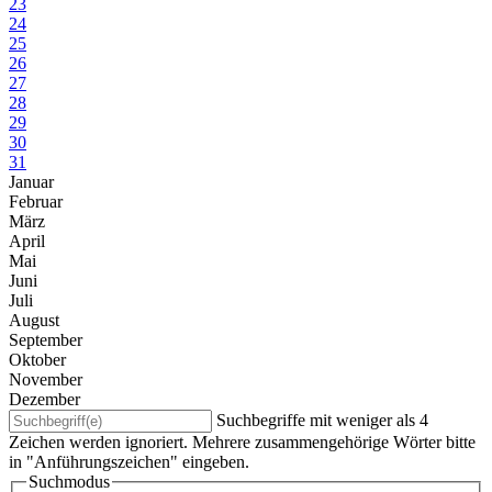
23
24
25
26
27
28
29
30
31
Januar
Februar
März
April
Mai
Juni
Juli
August
September
Oktober
November
Dezember
Suchbegriffe mit weniger als 4
Zeichen werden ignoriert. Mehrere zusammengehörige Wörter bitte
in "Anführungszeichen" eingeben.
Suchmodus