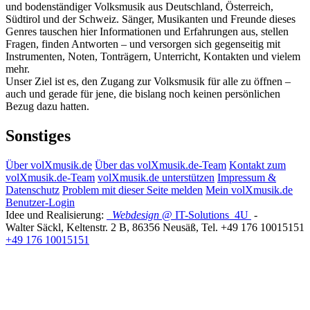
und bodenständiger Volksmusik aus Deutschland, Österreich,
Südtirol und der Schweiz. Sänger, Musikanten und Freunde dieses
Genres tauschen hier Informationen und Erfahrungen aus, stellen
Fragen, finden Antworten – und versorgen sich gegenseitig mit
Instrumenten, Noten, Tonträgern, Unterricht, Kontakten und vielem
mehr.
Unser Ziel ist es, den Zugang zur Volksmusik für alle zu öffnen –
auch und gerade für jene, die bislang noch keinen persönlichen
Bezug dazu hatten.
Sonstiges
Über volXmusik.de
Über das volXmusik.de-Team
Kontakt zum
volXmusik.de-Team
volXmusik.de unterstützen
Impressum &
Datenschutz
Problem mit dieser Seite melden
Mein volXmusik.de
Benutzer-Login
Idee und Realisierung:
Webdesign
@ IT-Solutions
4U
-
Walter Säckl
,
Keltenstr. 2 B
,
86356
Neusäß
, Tel.
+49 176 10015151
+49 176 10015151