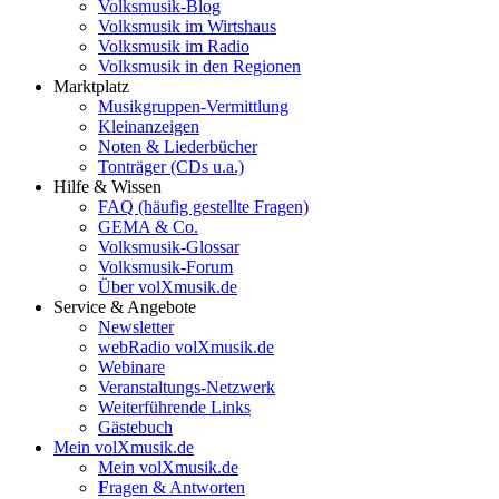
Volksmusik-Blog
Volksmusik im Wirtshaus
Volksmusik im Radio
Volksmusik in den Regionen
Marktplatz
Musikgruppen-Vermittlung
Kleinanzeigen
Noten & Liederbücher
Tonträger (CDs u.a.)
Hilfe & Wissen
FAQ (häufig gestellte Fragen)
GEMA & Co.
Volksmusik-Glossar
Volksmusik-Forum
Über volXmusik.de
Service & Angebote
Newsletter
webRadio volXmusik.de
Webinare
Veranstaltungs-Netzwerk
Weiterführende Links
Gästebuch
Mein volXmusik.de
Mein volXmusik.de
F
ragen & Antworten