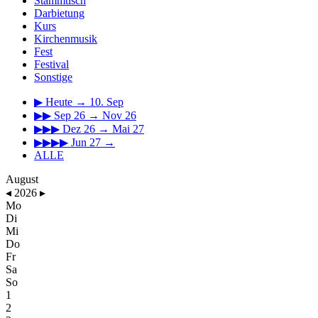
Stammtisch
Darbietung
Kurs
Kirchenmusik
Fest
Festival
Sonstige
▶
Heute → 10. Sep
▶▶
Sep 26 → Nov 26
▶▶▶
Dez 26 → Mai 27
▶▶▶▶
Jun 27 →
ALLE
August
◂
2026
▸
Mo
Di
Mi
Do
Fr
Sa
So
1
2