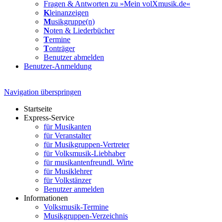
Fragen & Antworten zu »Mein volXmusik.de«
K
leinanzeigen
M
usikgruppe(n)
N
oten & Liederbücher
T
ermine
T
onträger
Benutzer abmelden
Benutzer-Anmeldung
Navigation überspringen
Startseite
Express-Service
für Musikanten
für Veranstalter
für Musikgruppen-Vertreter
für Volksmusik-Liebhaber
für musikantenfreundl. Wirte
für Musiklehrer
für Volkstänzer
Benutzer anmelden
Informationen
Volksmusik-Termine
Musikgruppen-Verzeichnis