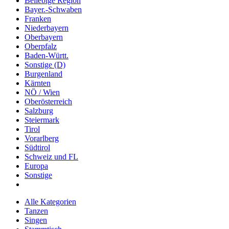
Beliebige Region
Bayer.-Schwaben
Franken
Niederbayern
Oberbayern
Oberpfalz
Baden-Württ.
Sonstige (D)
Burgenland
Kärnten
NÖ / Wien
Oberösterreich
Salzburg
Steiermark
Tirol
Vorarlberg
Südtirol
Schweiz und FL
Europa
Sonstige
Alle Kategorien
Tanzen
Singen