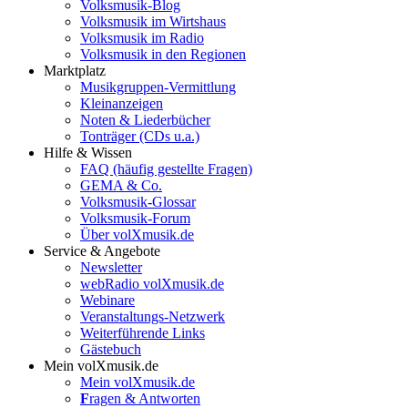
Volksmusik-Blog
Volksmusik im Wirtshaus
Volksmusik im Radio
Volksmusik in den Regionen
Marktplatz
Musikgruppen-Vermittlung
Kleinanzeigen
Noten & Liederbücher
Tonträger (CDs u.a.)
Hilfe & Wissen
FAQ (häufig gestellte Fragen)
GEMA & Co.
Volksmusik-Glossar
Volksmusik-Forum
Über volXmusik.de
Service & Angebote
Newsletter
webRadio volXmusik.de
Webinare
Veranstaltungs-Netzwerk
Weiterführende Links
Gästebuch
Mein volXmusik.de
Mein volXmusik.de
F
ragen & Antworten