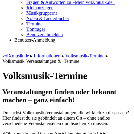
Fragen & Antworten zu »Mein volXmusik.de«
K
leinanzeigen
M
usikgruppe(n)
N
oten & Liederbücher
T
ermine
T
onträger
Benutzer abmelden
Benutzer-Anmeldung
volXmusik.de
▸
Informationen
▸
Volksmusik-Termine
▸
Volksmusik-Veranstaltungen & -Termine
Volksmusik-Termine
Veranstaltungen finden oder bekannt
machen – ganz einfach!
Du suchst Volksmusik-Veranstaltungen, die wirklich zu dir passen?
Hier findest du sie gebündelt an einem Ort – ohne endlos
verschiedene Veranstalterseiten durchsuchen zu müssen.
Wähle aus drei praktischen Ansichten:
detaillierte
Liste,