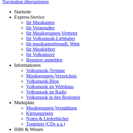
Navigation überspringen
Startseite
Express-Service
für Musikanten
für Veranstalter
für Musikgruppen-Vertreter
für Volksmusik-Liebhaber
für musikantenfreundl. Wirte
für Musiklehrer
für Volkstänzer
Benutzer anmelden
Informationen
Volksmusik-Termine
Musikgruppen-Verzeichnis
Volksmusik-Blog
Volksmusik im Wirtshaus
Volksmusik im Radio
Volksmusik in den Regionen
Marktplatz
Musikgruppen-Vermittlung
Kleinanzeigen
Noten & Liederbücher
Tonträger (CDs u.a.)
Hilfe & Wissen