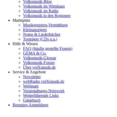
Volksmusik-Blog
Volksmusik im Wirtshaus
Volksmusik im Radio
Volksmusik in den Regionen
Marktplatz
Musikgruppen-Vermittlung
Kleinanzeigen
Noten & Liederbücher
Tonträger (CDs u.a.)
Hilfe & Wissen
FAQ (häufig gestellte Fragen)
GEMA & Co.
Volksmusik-Glossar
Volksmusik-Forum
Über volXmusik.de
Service & Angebote
Newsletter
webRadio volXmusik.de
Webinare
Veranstaltungs-Netzwerk
Weiterführende Links
Gästebuch
Benutzer-Anmeldung