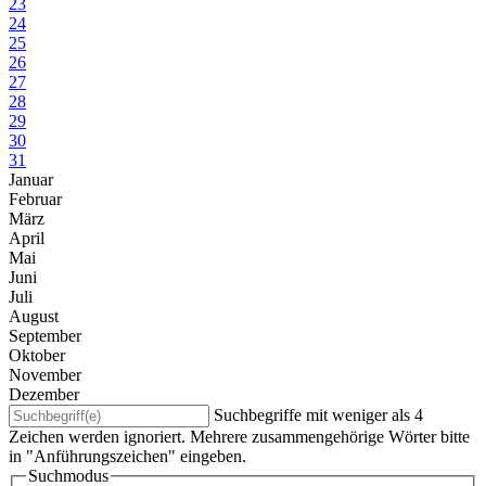
23
24
25
26
27
28
29
30
31
Januar
Februar
März
April
Mai
Juni
Juli
August
September
Oktober
November
Dezember
Suchbegriffe mit weniger als 4
Zeichen werden ignoriert. Mehrere zusammengehörige Wörter bitte
in "Anführungszeichen" eingeben.
Suchmodus