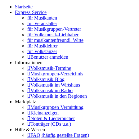
Startseite
Express-Service
für Musikanten
für Veranstalter
für Musikgruppen-Vertreter
für Volksmusik-Liebhaber
für musikantenfreundl. Wirte
für Musiklehrer
für Volkstänzer
Benutzer anmelden
Informationen
Volksmusik-Termine
Musikgruppen-Verzeichnis
Volksmusik-Blog
Volksmusik im Wirtshaus
Volksmusik im Radio
Volksmusik in den Regionen
Marktplatz
Musikgruppen-Vermittlung
Kleinanzeigen
Noten & Liederbücher
Tonträger (CDs u.a.)
Hilfe & Wissen
FAQ (häufig gestellte Fragen)