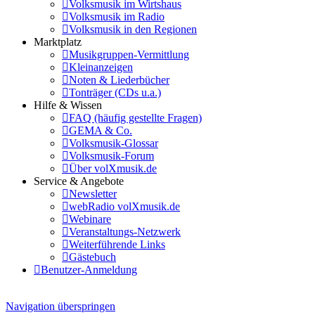
Volksmusik im Wirtshaus
Volksmusik im Radio
Volksmusik in den Regionen
Marktplatz
Musikgruppen-Vermittlung
Kleinanzeigen
Noten & Liederbücher
Tonträger (CDs u.a.)
Hilfe & Wissen
FAQ (häufig gestellte Fragen)
GEMA & Co.
Volksmusik-Glossar
Volksmusik-Forum
Über volXmusik.de
Service & Angebote
Newsletter
webRadio volXmusik.de
Webinare
Veranstaltungs-Netzwerk
Weiterführende Links
Gästebuch
Benutzer-Anmeldung
Navigation überspringen