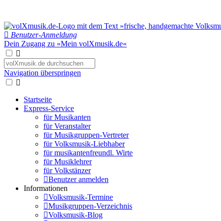
Benutzer-Anmeldung
Dein Zugang zu »Mein volXmusik.de«
Navigation überspringen
Startseite
Express-Service
für Musikanten
für Veranstalter
für Musikgruppen-Vertreter
für Volksmusik-Liebhaber
für musikantenfreundl. Wirte
für Musiklehrer
für Volkstänzer
Benutzer anmelden
Informationen
Volksmusik-Termine
Musikgruppen-Verzeichnis
Volksmusik-Blog