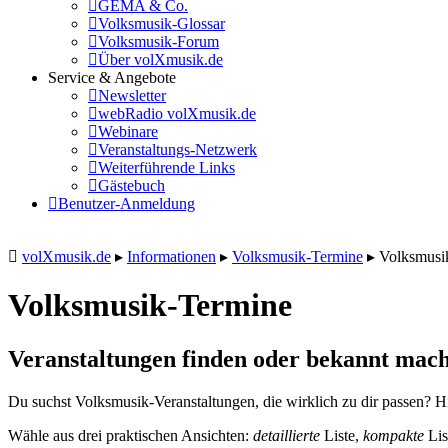
GEMA & Co.
Volksmusik-Glossar
Volksmusik-Forum
Über volXmusik.de
Service & Angebote
Newsletter
webRadio volXmusik.de
Webinare
Veranstaltungs-Netzwerk
Weiterführende Links
Gästebuch
Benutzer-Anmeldung
volXmusik.de
▸
Informationen
▸
Volksmusik-Termine
▸
Volksmusi
Volksmusik-Termine
Veranstaltungen finden oder bekannt mach
Du suchst Volksmusik-Veranstaltungen, die wirklich zu dir passen? Hi
Wähle aus drei praktischen Ansichten:
detaillierte
Liste,
kompakte
Lis