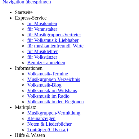
Navigation überspringen
Startseite
Express-Service
für Musikanten
für Veranstalter
für Musikgruppen-Vertreter
für Volksmusik-Liebhaber
für musikantenfreundl. Wirte
für Musiklehrer
für Volkstänzer
Benutzer anmelden
Informationen
Volksmusik-Termine
Musikgruppen-Verzeichnis
Volksmusik-Blog
Volksmusik im Wirtshaus
Volksmusik im Radio
Volksmusik in den Regionen
Marktplatz
Musikgruppen-Vermittlung
Kleinanzeigen
Noten & Liederbücher
Tonträger (CDs u.a.)
Hilfe & Wissen