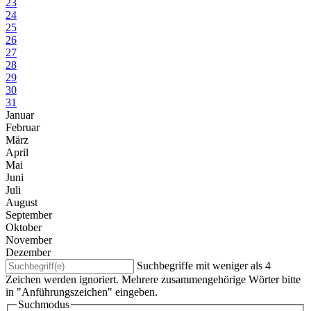
23
24
25
26
27
28
29
30
31
Januar
Februar
März
April
Mai
Juni
Juli
August
September
Oktober
November
Dezember
Suchbegriffe mit weniger als 4
Zeichen werden ignoriert. Mehrere zusammengehörige Wörter bitte
in "Anführungszeichen" eingeben.
Suchmodus