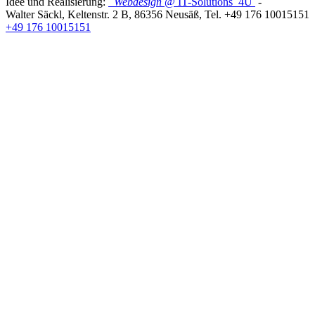
Idee und Realisierung:
Webdesign
@ IT-Solutions
4U
-
Walter Säckl
,
Keltenstr. 2 B
,
86356
Neusäß
, Tel.
+49 176 10015151
+49 176 10015151