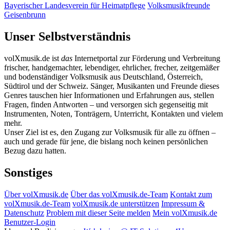
Bayerischer Landesverein für Heimatpflege
Volksmusikfreunde
Geisenbrunn
Unser Selbstverständnis
volXmusik.de ist
das
Internetportal zur Förderung und Verbreitung
frischer, handgemachter, lebendiger, ehrlicher, frecher, zeitgemäßer
und bodenständiger Volksmusik aus Deutschland, Österreich,
Südtirol und der Schweiz. Sänger, Musikanten und Freunde dieses
Genres tauschen hier Informationen und Erfahrungen aus, stellen
Fragen, finden Antworten – und versorgen sich gegenseitig mit
Instrumenten, Noten, Tonträgern, Unterricht, Kontakten und vielem
mehr.
Unser Ziel ist es, den Zugang zur Volksmusik für alle zu öffnen –
auch und gerade für jene, die bislang noch keinen persönlichen
Bezug dazu hatten.
Sonstiges
Über volXmusik.de
Über das volXmusik.de-Team
Kontakt zum
volXmusik.de-Team
volXmusik.de unterstützen
Impressum &
Datenschutz
Problem mit dieser Seite melden
Mein volXmusik.de
Benutzer-Login