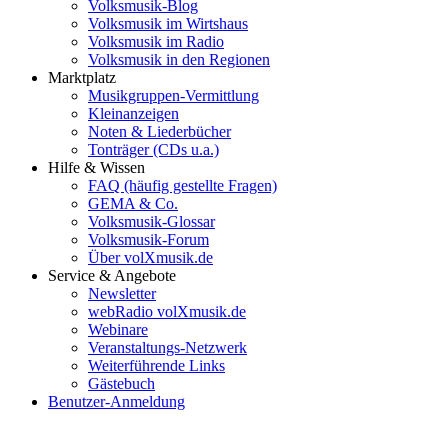
Volksmusik-Blog
Volksmusik im Wirtshaus
Volksmusik im Radio
Volksmusik in den Regionen
Marktplatz
Musikgruppen-Vermittlung
Kleinanzeigen
Noten & Liederbücher
Tonträger (CDs u.a.)
Hilfe & Wissen
FAQ (häufig gestellte Fragen)
GEMA & Co.
Volksmusik-Glossar
Volksmusik-Forum
Über volXmusik.de
Service & Angebote
Newsletter
webRadio volXmusik.de
Webinare
Veranstaltungs-Netzwerk
Weiterführende Links
Gästebuch
Benutzer-Anmeldung