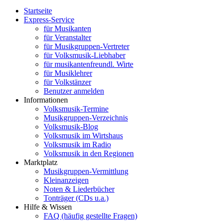
Startseite
Express-Service
für Musikanten
für Veranstalter
für Musikgruppen-Vertreter
für Volksmusik-Liebhaber
für musikantenfreundl. Wirte
für Musiklehrer
für Volkstänzer
Benutzer anmelden
Informationen
Volksmusik-Termine
Musikgruppen-Verzeichnis
Volksmusik-Blog
Volksmusik im Wirtshaus
Volksmusik im Radio
Volksmusik in den Regionen
Marktplatz
Musikgruppen-Vermittlung
Kleinanzeigen
Noten & Liederbücher
Tonträger (CDs u.a.)
Hilfe & Wissen
FAQ (häufig gestellte Fragen)