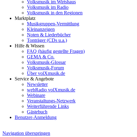
Volksmusik im Wirtshaus
Volksmusik im Radio
Volksmusik in den Regionen
Marktplatz
Musikgruppen-Vermittlung
Kleinanzeigen
Noten & Liederbücher
Tonträger (CDs u.a.)
Hilfe & Wissen
FAQ (häufig gestellte Fragen)
GEMA & Co.
Volksmusik-Glossar
Volksmusik-Forum
Über volXmusik.de
Service & Angebote
Newsletter
webRadio volXmusik.de
Webinare
Veranstaltungs-Netzwerk
Weiterführende Links
Gästebuch
Benutzer-Anmeldung
Navigation überspringen