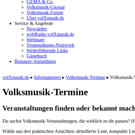
GEMA & Co.
Volksmusik-Glossar
Volksmusik-Forum
Über volXmusik.de
Service & Angebote
Newsletter
webRadio volXmusik.de
Webinare
Veranstaltungs-Netzwerk
Weiterführende Links
Gästebuch
Benutzer-Anmeldung
volXmusik.de
▸
Informationen
▸
Volksmusik-Termine
▸
Volksmusik-
Volksmusik-Termine
Veranstaltungen finden oder bekannt mach
Du suchst Volksmusik-Veranstaltungen, die wirklich zu dir passen? Hi
Wähle aus drei praktischen Ansichten:
detaillierte
Liste,
kompakte
Lis