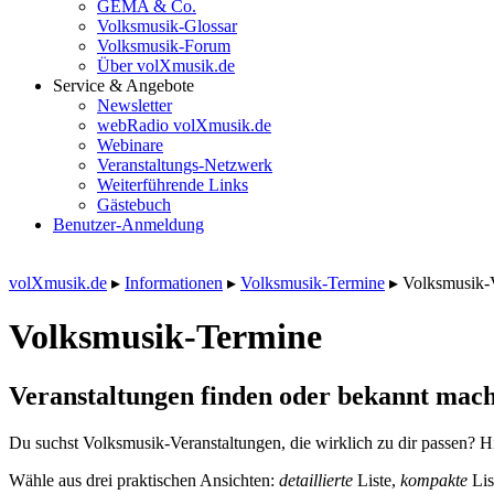
GEMA & Co.
Volksmusik-Glossar
Volksmusik-Forum
Über volXmusik.de
Service & Angebote
Newsletter
webRadio volXmusik.de
Webinare
Veranstaltungs-Netzwerk
Weiterführende Links
Gästebuch
Benutzer-Anmeldung
volXmusik.de
▸
Informationen
▸
Volksmusik-Termine
▸
Volksmusik-
Volksmusik-Termine
Veranstaltungen finden oder bekannt mach
Du suchst Volksmusik-Veranstaltungen, die wirklich zu dir passen? Hi
Wähle aus drei praktischen Ansichten:
detaillierte
Liste,
kompakte
Lis