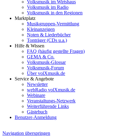
Volksmusik im Wirtshaus
Volksmusik im Radio
Volksmusik in den Regionen
Marktplatz
Musikgruppen-Vermittlung
Kleinanzeigen
Noten & Liederbücher
Tonträger (CDs u.a.)
Hilfe & Wissen
FAQ (häufig gestellte Fragen)
GEMA & Co.
Volksmusik-Glossar
Volksmusik-Forum
Über volXmusik.de
Service & Angebote
Newsletter
webRadio volXmusik.de
Webinare
Veranstaltungs-Netzwerk
Weiterführende Links
Gästebuch
Benutzer-Anmeldung
Navigation überspringen