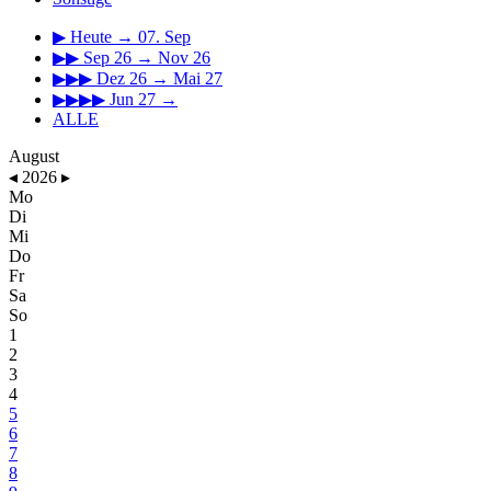
▶
Heute → 07. Sep
▶▶
Sep 26 → Nov 26
▶▶▶
Dez 26 → Mai 27
▶▶▶▶
Jun 27 →
ALLE
August
◂
2026
▸
Mo
Di
Mi
Do
Fr
Sa
So
1
2
3
4
5
6
7
8