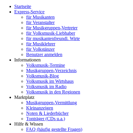
Startseite
Express-Service
für Musikanten
für Veranstalter
für Musikgruppen-Vertreter
für Volksmusik-Liebhaber
für musikantenfreundl. Wirte
für Musiklehrer
für Volkstänzer
Benutzer anmelden
Informationen
Volksmusik-Termine
Musikgruppen-Verzeichnis
Volksmusik-Blog
Volksmusik im Wirtshaus
Volksmusik im Radio
Volksmusik in den Regionen
Marktplatz
Musikgruppen-Vermittlung
Kleinanzeigen
Noten & Liederbücher
Tonträger (CDs u.a.)
Hilfe & Wissen
FAQ (häufig gestellte Fragen)