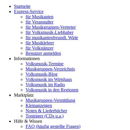
Startseite
Express-Service
für Musikanten
für Veranstalter
für Musikgruppen-Vertreter
für Volksmusik-Liebhaber
für musikantenfreundl. Wirte
für Musiklehrer
für Volkstänzer
Benutzer anmelden
Informationen
Volksmusik-Termine
Musikgruppen-Verzeichnis
Volksmusik-Blog
Volksmusik im Wirtshaus
Volksmusik im Radio
Volksmusik in den Regionen
Marktplatz
Musikgruppen-Vermittlung
Kleinanzeigen
Noten & Liederbücher
Tonträger (CDs u.a.)
Hilfe & Wissen
FAQ (häufig gestellte Fragen)