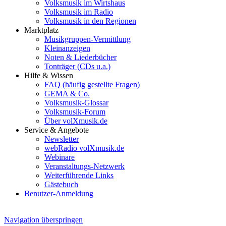
Volksmusik im Wirtshaus
Volksmusik im Radio
Volksmusik in den Regionen
Marktplatz
Musikgruppen-Vermittlung
Kleinanzeigen
Noten & Liederbücher
Tonträger (CDs u.a.)
Hilfe & Wissen
FAQ (häufig gestellte Fragen)
GEMA & Co.
Volksmusik-Glossar
Volksmusik-Forum
Über volXmusik.de
Service & Angebote
Newsletter
webRadio volXmusik.de
Webinare
Veranstaltungs-Netzwerk
Weiterführende Links
Gästebuch
Benutzer-Anmeldung
Navigation überspringen