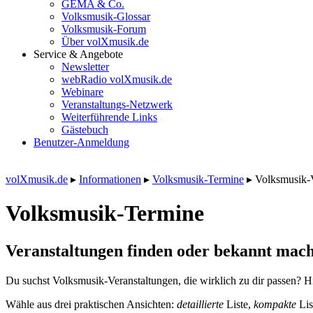
GEMA & Co.
Volksmusik-Glossar
Volksmusik-Forum
Über volXmusik.de
Service & Angebote
Newsletter
webRadio volXmusik.de
Webinare
Veranstaltungs-Netzwerk
Weiterführende Links
Gästebuch
Benutzer-Anmeldung
volXmusik.de
▸
Informationen
▸
Volksmusik-Termine
▸
Volksmusik-
Volksmusik-Termine
Veranstaltungen finden oder bekannt mach
Du suchst Volksmusik-Veranstaltungen, die wirklich zu dir passen? Hi
Wähle aus drei praktischen Ansichten:
detaillierte
Liste,
kompakte
Lis