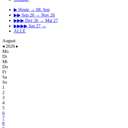
▶
Heute → 08. Sep
▶▶
Sep 26 → Nov 26
▶▶▶
Dez 26 → Mai 27
▶▶▶▶
Jun 27 →
ALLE
August
◂
2026
▸
Mo
Di
Mi
Do
Fr
Sa
So
1
2
3
4
5
6
7
8