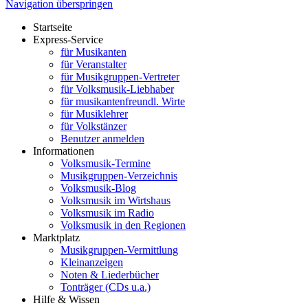
Navigation überspringen
Startseite
Express-Service
für Musikanten
für Veranstalter
für Musikgruppen-Vertreter
für Volksmusik-Liebhaber
für musikantenfreundl. Wirte
für Musiklehrer
für Volkstänzer
Benutzer anmelden
Informationen
Volksmusik-Termine
Musikgruppen-Verzeichnis
Volksmusik-Blog
Volksmusik im Wirtshaus
Volksmusik im Radio
Volksmusik in den Regionen
Marktplatz
Musikgruppen-Vermittlung
Kleinanzeigen
Noten & Liederbücher
Tonträger (CDs u.a.)
Hilfe & Wissen