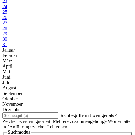
23
24
25
26
27
28
29
30
31
Januar
Februar
März
April
Mai
Juni
Juli
August
September
Oktober
November
Dezember
Suchbegriffe mit weniger als 4
Zeichen werden ignoriert. Mehrere zusammengehörige Wörter bitte
in "Anführungszeichen" eingeben.
Suchmodus