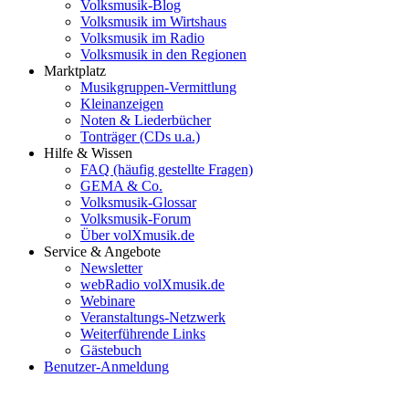
Volksmusik-Blog
Volksmusik im Wirtshaus
Volksmusik im Radio
Volksmusik in den Regionen
Marktplatz
Musikgruppen-Vermittlung
Kleinanzeigen
Noten & Liederbücher
Tonträger (CDs u.a.)
Hilfe & Wissen
FAQ (häufig gestellte Fragen)
GEMA & Co.
Volksmusik-Glossar
Volksmusik-Forum
Über volXmusik.de
Service & Angebote
Newsletter
webRadio volXmusik.de
Webinare
Veranstaltungs-Netzwerk
Weiterführende Links
Gästebuch
Benutzer-Anmeldung