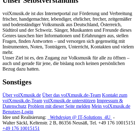
Unser Selbstverständnis
volXmusik.de ist
das
Internetportal zur Förderung und Verbreitung
frischer, handgemachter, lebendiger, ehrlicher, frecher, zeitgemäßer
und bodenständiger Volksmusik aus Deutschland, Österreich,
Südtirol und der Schweiz. Sänger, Musikanten und Freunde dieses
Genres tauschen hier Informationen und Erfahrungen aus, stellen
Fragen, finden Antworten – und versorgen sich gegenseitig mit
Instrumenten, Noten, Tonträgern, Unterricht, Kontakten und vielem
mehr.
Unser Ziel ist es, den Zugang zur Volksmusik für alle zu öffnen –
auch und gerade für jene, die bislang noch keinen persönlichen
Bezug dazu hatten.
Sonstiges
Über volXmusik.de
Über das volXmusik.de-Team
Kontakt zum
volXmusik.de-Team
volXmusik.de unterstützen
Impressum &
Datenschutz
Problem mit dieser Seite melden
Mein volXmusik.de
Benutzer-Login
Idee und Realisierung:
Webdesign
@ IT-Solutions
4U
-
Walter Säckl
,
Keltenstr. 2 B
,
86356
Neusäß
, Tel.
+49 176 10015151
+49 176 10015151