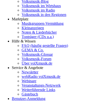
Volksmusik-Blog
Volksmusik im Wirtshaus
Volksmusik im Radio
Volksmusik in den Regionen
Marktplatz
Musikgruppen-Vermittlung
Kleinanzeigen
Noten & Liederbücher
Tonträger (CDs u.a.)
Hilfe & Wissen
FAQ (häufig gestellte Fragen)
GEMA & Co.
Volksmusik-Glossar
Volksmusik-Forum
Über volXmusik.de
Service & Angebote
Newsletter
webRadio volXmusik.de
Webinare
Veranstaltungs-Netzwerk
Weiterführende Links
Gästebuch
Benutzer-Anmeldung