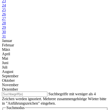
23
24
25
26
27
28
29
30
31
Januar
Februar
März
April
Mai
Juni
Juli
August
September
Oktober
November
Dezember
Suchbegriffe mit weniger als 4
Zeichen werden ignoriert. Mehrere zusammengehörige Wörter bitte
in "Anführungszeichen" eingeben.
Suchmodus