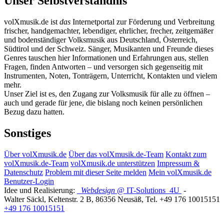
Unser Selbstverständnis
volXmusik.de ist
das
Internetportal zur Förderung und Verbreitung
frischer, handgemachter, lebendiger, ehrlicher, frecher, zeitgemäßer
und bodenständiger Volksmusik aus Deutschland, Österreich,
Südtirol und der Schweiz. Sänger, Musikanten und Freunde dieses
Genres tauschen hier Informationen und Erfahrungen aus, stellen
Fragen, finden Antworten – und versorgen sich gegenseitig mit
Instrumenten, Noten, Tonträgern, Unterricht, Kontakten und vielem
mehr.
Unser Ziel ist es, den Zugang zur Volksmusik für alle zu öffnen –
auch und gerade für jene, die bislang noch keinen persönlichen
Bezug dazu hatten.
Sonstiges
Über volXmusik.de
Über das volXmusik.de-Team
Kontakt zum
volXmusik.de-Team
volXmusik.de unterstützen
Impressum &
Datenschutz
Problem mit dieser Seite melden
Mein volXmusik.de
Benutzer-Login
Idee und Realisierung:
Webdesign
@ IT-Solutions
4U
-
Walter Säckl
,
Keltenstr. 2 B
,
86356
Neusäß
, Tel.
+49 176 10015151
+49 176 10015151