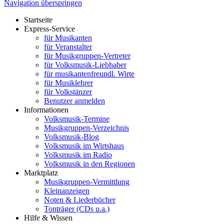
Navigation überspringen
Startseite
Express-Service
für Musikanten
für Veranstalter
für Musikgruppen-Vertreter
für Volksmusik-Liebhaber
für musikantenfreundl. Wirte
für Musiklehrer
für Volkstänzer
Benutzer anmelden
Informationen
Volksmusik-Termine
Musikgruppen-Verzeichnis
Volksmusik-Blog
Volksmusik im Wirtshaus
Volksmusik im Radio
Volksmusik in den Regionen
Marktplatz
Musikgruppen-Vermittlung
Kleinanzeigen
Noten & Liederbücher
Tonträger (CDs u.a.)
Hilfe & Wissen