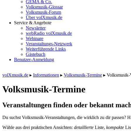
GEMA & Co.
Volksmusik-Glossar
Volksmusik-Forum
Über volXmusik.de
Service & Angebote
Newsletter
webRadio volXmusik.de
Webinare
Veranstaltungs-Netzwerk
Weiterführende Links
Gästebuch
Benutzer-Anmeldung
volXmusik.de
▸
Informationen
▸
Volksmusik-Termine
▸
Volksmusik-
Volksmusik-Termine
Veranstaltungen finden oder bekannt mach
Du suchst Volksmusik-Veranstaltungen, die wirklich zu dir passen? Hi
Wähle aus drei praktischen Ansichten:
detaillierte
Liste,
kompakte
Lis