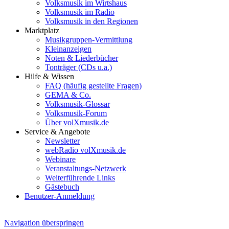
Volksmusik im Wirtshaus
Volksmusik im Radio
Volksmusik in den Regionen
Marktplatz
Musikgruppen-Vermittlung
Kleinanzeigen
Noten & Liederbücher
Tonträger (CDs u.a.)
Hilfe & Wissen
FAQ (häufig gestellte Fragen)
GEMA & Co.
Volksmusik-Glossar
Volksmusik-Forum
Über volXmusik.de
Service & Angebote
Newsletter
webRadio volXmusik.de
Webinare
Veranstaltungs-Netzwerk
Weiterführende Links
Gästebuch
Benutzer-Anmeldung
Navigation überspringen