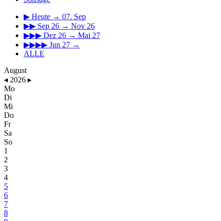
▶
Heute → 07. Sep
▶▶
Sep 26 → Nov 26
▶▶▶
Dez 26 → Mai 27
▶▶▶▶
Jun 27 →
ALLE
August
◂
2026
▸
Mo
Di
Mi
Do
Fr
Sa
So
1
2
3
4
5
6
7
8