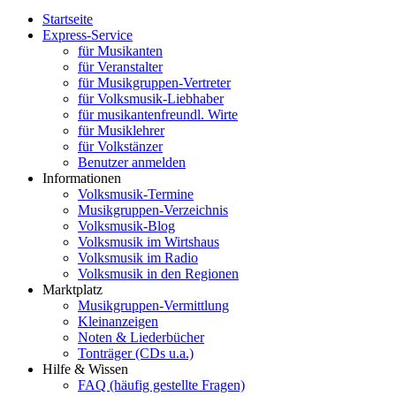
Startseite
Express-Service
für Musikanten
für Veranstalter
für Musikgruppen-Vertreter
für Volksmusik-Liebhaber
für musikantenfreundl. Wirte
für Musiklehrer
für Volkstänzer
Benutzer anmelden
Informationen
Volksmusik-Termine
Musikgruppen-Verzeichnis
Volksmusik-Blog
Volksmusik im Wirtshaus
Volksmusik im Radio
Volksmusik in den Regionen
Marktplatz
Musikgruppen-Vermittlung
Kleinanzeigen
Noten & Liederbücher
Tonträger (CDs u.a.)
Hilfe & Wissen
FAQ (häufig gestellte Fragen)