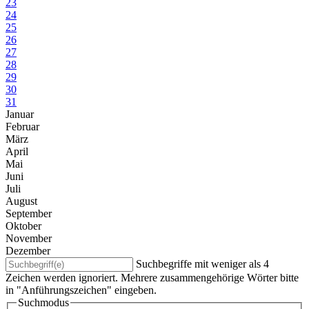
23
24
25
26
27
28
29
30
31
Januar
Februar
März
April
Mai
Juni
Juli
August
September
Oktober
November
Dezember
Suchbegriffe mit weniger als 4
Zeichen werden ignoriert. Mehrere zusammengehörige Wörter bitte
in "Anführungszeichen" eingeben.
Suchmodus