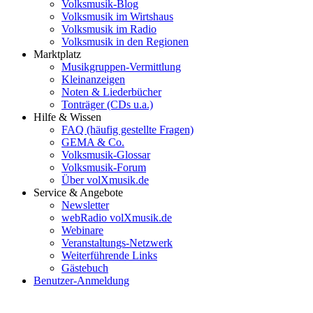
Volksmusik-Blog
Volksmusik im Wirtshaus
Volksmusik im Radio
Volksmusik in den Regionen
Marktplatz
Musikgruppen-Vermittlung
Kleinanzeigen
Noten & Liederbücher
Tonträger (CDs u.a.)
Hilfe & Wissen
FAQ (häufig gestellte Fragen)
GEMA & Co.
Volksmusik-Glossar
Volksmusik-Forum
Über volXmusik.de
Service & Angebote
Newsletter
webRadio volXmusik.de
Webinare
Veranstaltungs-Netzwerk
Weiterführende Links
Gästebuch
Benutzer-Anmeldung