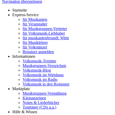
Navigation überspringen
Startseite
Express-Service
für Musikanten
für Veranstalter
für Musikgruppen-Vertreter
für Volksmusik-Liebhaber
für musikantenfreundl. Wirte
für Musiklehrer
für Volkstänzer
Benutzer anmelden
Informationen
Volksmusik-Termine
Musikgruppen-Verzeichnis
Volksmusik-Blog
Volksmusik im Wirtshaus
Volksmusik im Radio
Volksmusik in den Regionen
Marktplatz
Musikgruppen-Vermittlung
Kleinanzeigen
Noten & Liederbücher
Tonträger (CDs u.a.)
Hilfe & Wissen