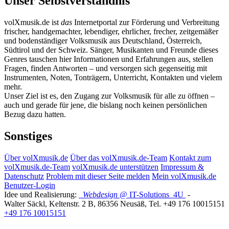
Unser Selbstverständnis
volXmusik.de ist
das
Internetportal zur Förderung und Verbreitung
frischer, handgemachter, lebendiger, ehrlicher, frecher, zeitgemäßer
und bodenständiger Volksmusik aus Deutschland, Österreich,
Südtirol und der Schweiz. Sänger, Musikanten und Freunde dieses
Genres tauschen hier Informationen und Erfahrungen aus, stellen
Fragen, finden Antworten – und versorgen sich gegenseitig mit
Instrumenten, Noten, Tonträgern, Unterricht, Kontakten und vielem
mehr.
Unser Ziel ist es, den Zugang zur Volksmusik für alle zu öffnen –
auch und gerade für jene, die bislang noch keinen persönlichen
Bezug dazu hatten.
Sonstiges
Über volXmusik.de
Über das volXmusik.de-Team
Kontakt zum
volXmusik.de-Team
volXmusik.de unterstützen
Impressum &
Datenschutz
Problem mit dieser Seite melden
Mein volXmusik.de
Benutzer-Login
Idee und Realisierung:
Webdesign
@ IT-Solutions
4U
-
Walter Säckl
,
Keltenstr. 2 B
,
86356
Neusäß
, Tel.
+49 176 10015151
+49 176 10015151