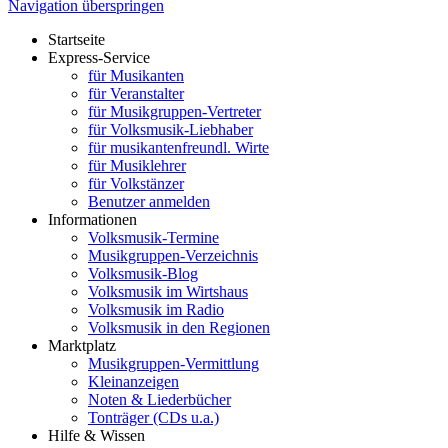
Navigation überspringen
Startseite
Express-Service
für Musikanten
für Veranstalter
für Musikgruppen-Vertreter
für Volksmusik-Liebhaber
für musikantenfreundl. Wirte
für Musiklehrer
für Volkstänzer
Benutzer anmelden
Informationen
Volksmusik-Termine
Musikgruppen-Verzeichnis
Volksmusik-Blog
Volksmusik im Wirtshaus
Volksmusik im Radio
Volksmusik in den Regionen
Marktplatz
Musikgruppen-Vermittlung
Kleinanzeigen
Noten & Liederbücher
Tonträger (CDs u.a.)
Hilfe & Wissen