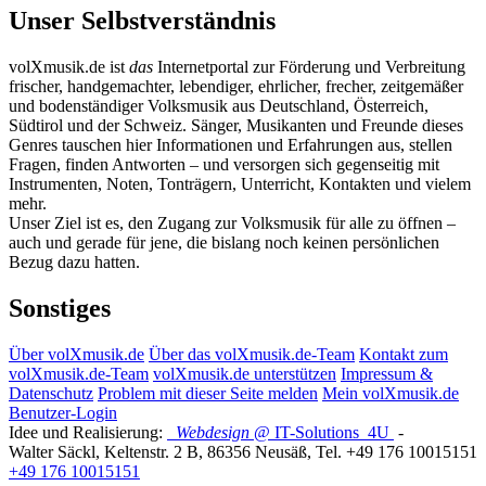
Unser Selbstverständnis
volXmusik.de ist
das
Internetportal zur Förderung und Verbreitung
frischer, handgemachter, lebendiger, ehrlicher, frecher, zeitgemäßer
und bodenständiger Volksmusik aus Deutschland, Österreich,
Südtirol und der Schweiz. Sänger, Musikanten und Freunde dieses
Genres tauschen hier Informationen und Erfahrungen aus, stellen
Fragen, finden Antworten – und versorgen sich gegenseitig mit
Instrumenten, Noten, Tonträgern, Unterricht, Kontakten und vielem
mehr.
Unser Ziel ist es, den Zugang zur Volksmusik für alle zu öffnen –
auch und gerade für jene, die bislang noch keinen persönlichen
Bezug dazu hatten.
Sonstiges
Über volXmusik.de
Über das volXmusik.de-Team
Kontakt zum
volXmusik.de-Team
volXmusik.de unterstützen
Impressum &
Datenschutz
Problem mit dieser Seite melden
Mein volXmusik.de
Benutzer-Login
Idee und Realisierung:
Webdesign
@ IT-Solutions
4U
-
Walter Säckl
,
Keltenstr. 2 B
,
86356
Neusäß
, Tel.
+49 176 10015151
+49 176 10015151