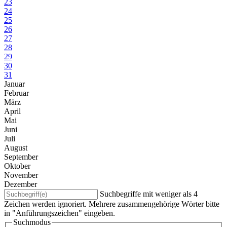
23
24
25
26
27
28
29
30
31
Januar
Februar
März
April
Mai
Juni
Juli
August
September
Oktober
November
Dezember
Suchbegriffe mit weniger als 4
Zeichen werden ignoriert. Mehrere zusammengehörige Wörter bitte
in "Anführungszeichen" eingeben.
Suchmodus