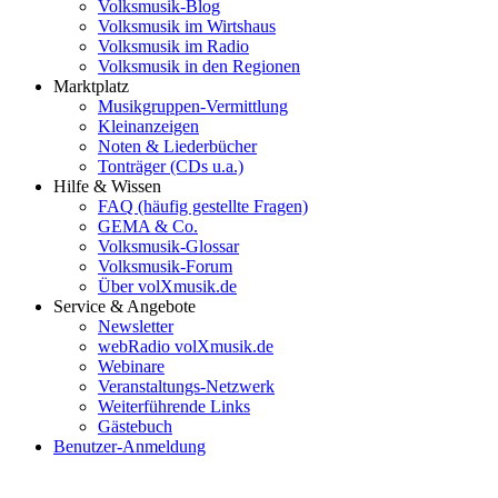
Volksmusik-Blog
Volksmusik im Wirtshaus
Volksmusik im Radio
Volksmusik in den Regionen
Marktplatz
Musikgruppen-Vermittlung
Kleinanzeigen
Noten & Liederbücher
Tonträger (CDs u.a.)
Hilfe & Wissen
FAQ (häufig gestellte Fragen)
GEMA & Co.
Volksmusik-Glossar
Volksmusik-Forum
Über volXmusik.de
Service & Angebote
Newsletter
webRadio volXmusik.de
Webinare
Veranstaltungs-Netzwerk
Weiterführende Links
Gästebuch
Benutzer-Anmeldung