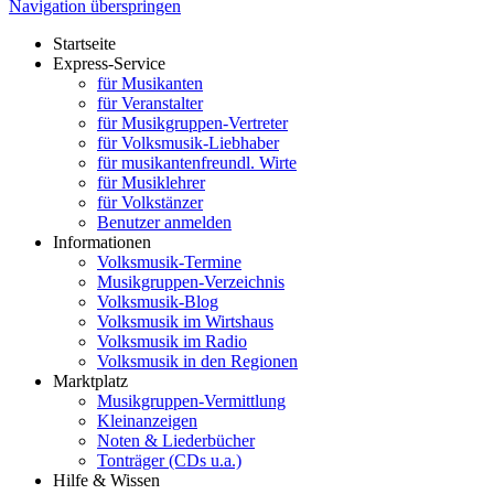
Navigation überspringen
Startseite
Express-Service
für Musikanten
für Veranstalter
für Musikgruppen-Vertreter
für Volksmusik-Liebhaber
für musikantenfreundl. Wirte
für Musiklehrer
für Volkstänzer
Benutzer anmelden
Informationen
Volksmusik-Termine
Musikgruppen-Verzeichnis
Volksmusik-Blog
Volksmusik im Wirtshaus
Volksmusik im Radio
Volksmusik in den Regionen
Marktplatz
Musikgruppen-Vermittlung
Kleinanzeigen
Noten & Liederbücher
Tonträger (CDs u.a.)
Hilfe & Wissen