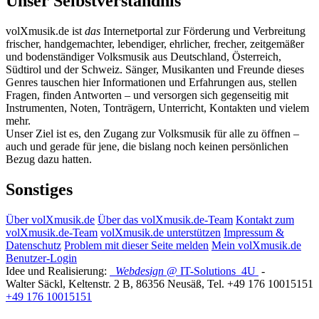
Unser Selbstverständnis
volXmusik.de ist
das
Internetportal zur Förderung und Verbreitung
frischer, handgemachter, lebendiger, ehrlicher, frecher, zeitgemäßer
und bodenständiger Volksmusik aus Deutschland, Österreich,
Südtirol und der Schweiz. Sänger, Musikanten und Freunde dieses
Genres tauschen hier Informationen und Erfahrungen aus, stellen
Fragen, finden Antworten – und versorgen sich gegenseitig mit
Instrumenten, Noten, Tonträgern, Unterricht, Kontakten und vielem
mehr.
Unser Ziel ist es, den Zugang zur Volksmusik für alle zu öffnen –
auch und gerade für jene, die bislang noch keinen persönlichen
Bezug dazu hatten.
Sonstiges
Über volXmusik.de
Über das volXmusik.de-Team
Kontakt zum
volXmusik.de-Team
volXmusik.de unterstützen
Impressum &
Datenschutz
Problem mit dieser Seite melden
Mein volXmusik.de
Benutzer-Login
Idee und Realisierung:
Webdesign
@ IT-Solutions
4U
-
Walter Säckl
,
Keltenstr. 2 B
,
86356
Neusäß
, Tel.
+49 176 10015151
+49 176 10015151