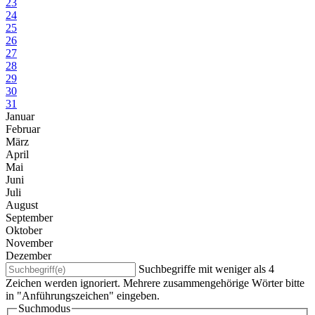
23
24
25
26
27
28
29
30
31
Januar
Februar
März
April
Mai
Juni
Juli
August
September
Oktober
November
Dezember
Suchbegriffe mit weniger als 4
Zeichen werden ignoriert. Mehrere zusammengehörige Wörter bitte
in "Anführungszeichen" eingeben.
Suchmodus