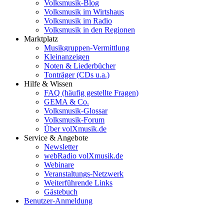
Volksmusik-Blog
Volksmusik im Wirtshaus
Volksmusik im Radio
Volksmusik in den Regionen
Marktplatz
Musikgruppen-Vermittlung
Kleinanzeigen
Noten & Liederbücher
Tonträger (CDs u.a.)
Hilfe & Wissen
FAQ (häufig gestellte Fragen)
GEMA & Co.
Volksmusik-Glossar
Volksmusik-Forum
Über volXmusik.de
Service & Angebote
Newsletter
webRadio volXmusik.de
Webinare
Veranstaltungs-Netzwerk
Weiterführende Links
Gästebuch
Benutzer-Anmeldung