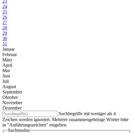
23
24
25
26
27
28
29
30
31
Januar
Februar
März
April
Mai
Juni
Juli
August
September
Oktober
November
Dezember
Suchbegriffe mit weniger als 4
Zeichen werden ignoriert. Mehrere zusammengehörige Wörter bitte
in "Anführungszeichen" eingeben.
Suchmodus