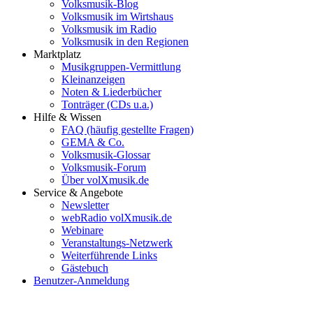
Volksmusik-Blog
Volksmusik im Wirtshaus
Volksmusik im Radio
Volksmusik in den Regionen
Marktplatz
Musikgruppen-Vermittlung
Kleinanzeigen
Noten & Liederbücher
Tonträger (CDs u.a.)
Hilfe & Wissen
FAQ (häufig gestellte Fragen)
GEMA & Co.
Volksmusik-Glossar
Volksmusik-Forum
Über volXmusik.de
Service & Angebote
Newsletter
webRadio volXmusik.de
Webinare
Veranstaltungs-Netzwerk
Weiterführende Links
Gästebuch
Benutzer-Anmeldung