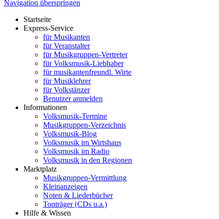
Navigation überspringen
Startseite
Express-Service
für Musikanten
für Veranstalter
für Musikgruppen-Vertreter
für Volksmusik-Liebhaber
für musikantenfreundl. Wirte
für Musiklehrer
für Volkstänzer
Benutzer anmelden
Informationen
Volksmusik-Termine
Musikgruppen-Verzeichnis
Volksmusik-Blog
Volksmusik im Wirtshaus
Volksmusik im Radio
Volksmusik in den Regionen
Marktplatz
Musikgruppen-Vermittlung
Kleinanzeigen
Noten & Liederbücher
Tonträger (CDs u.a.)
Hilfe & Wissen