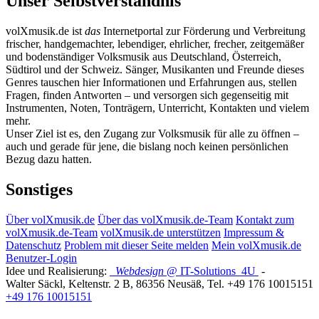
Unser Selbstverständnis
volXmusik.de ist
das
Internetportal zur Förderung und Verbreitung
frischer, handgemachter, lebendiger, ehrlicher, frecher, zeitgemäßer
und bodenständiger Volksmusik aus Deutschland, Österreich,
Südtirol und der Schweiz. Sänger, Musikanten und Freunde dieses
Genres tauschen hier Informationen und Erfahrungen aus, stellen
Fragen, finden Antworten – und versorgen sich gegenseitig mit
Instrumenten, Noten, Tonträgern, Unterricht, Kontakten und vielem
mehr.
Unser Ziel ist es, den Zugang zur Volksmusik für alle zu öffnen –
auch und gerade für jene, die bislang noch keinen persönlichen
Bezug dazu hatten.
Sonstiges
Über volXmusik.de
Über das volXmusik.de-Team
Kontakt zum
volXmusik.de-Team
volXmusik.de unterstützen
Impressum &
Datenschutz
Problem mit dieser Seite melden
Mein volXmusik.de
Benutzer-Login
Idee und Realisierung:
Webdesign
@ IT-Solutions
4U
-
Walter Säckl
,
Keltenstr. 2 B
,
86356
Neusäß
, Tel.
+49 176 10015151
+49 176 10015151