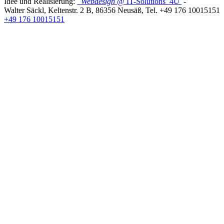
Idee und Realisierung:
Webdesign
@ IT-Solutions
4U
-
Walter Säckl
,
Keltenstr. 2 B
,
86356
Neusäß
, Tel.
+49 176 10015151
+49 176 10015151