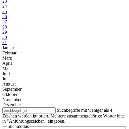
23
24
25
26
27
28
29
30
31
Januar
Februar
März
April
Mai
Juni
Juli
August
September
Oktober
November
Dezember
Suchbegriffe mit weniger als 4
Zeichen werden ignoriert. Mehrere zusammengehörige Wörter bitte
in "Anführungszeichen" eingeben.
Suchmodus