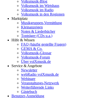
Volksmusik-Blog
Volksmusik im Wirtshaus
Volksmusik im Radio
Volksmusik in den Regionen
Marktplatz
Musikgruppen-Vermittlung
Kleinanzeigen
Noten & Liederbücher
Tonträger (CDs u.a.)
Hilfe & Wissen
FAQ (häufig gestellte Fragen)
GEMA & Co.
Volksmusik-Glossar
Volksmusik-Forum
Über volXmusik.de
Service & Angebote
Newsletter
webRadio volXmusik.de
Webinare
Veranstaltungs-Netzwerk
Weiterführende Links
Gästebuch
Benutzer-Anmeldung