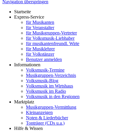
Navigation überspringen
Startseite
Express-Service
für Musikanten
für Veranstalter
für Musikgruppen-Vertreter
für Volksmusik-Liebhaber
für musikantenfreundl. Wirte
für Musiklehrer
für Volkstänzer
Benutzer anmelden
Informationen
Volksmusik-Termine
Musikgruppen-Verzeichnis
Volksmusik-Blog
Volksmusik im Wirtshaus
Volksmusik im Radio
Volksmusik in den Regionen
Marktplatz
Musikgruppen-Vermittlung
Kleinanzeigen
Noten & Liederbücher
Tonträger (CDs u.a.)
Hilfe & Wissen