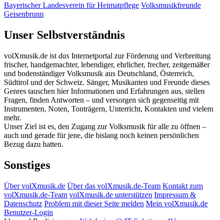
Bayerischer Landesverein für Heimatpflege
Volksmusikfreunde
Geisenbrunn
Unser Selbstverständnis
volXmusik.de ist
das
Internetportal zur Förderung und Verbreitung
frischer, handgemachter, lebendiger, ehrlicher, frecher, zeitgemäßer
und bodenständiger Volksmusik aus Deutschland, Österreich,
Südtirol und der Schweiz. Sänger, Musikanten und Freunde dieses
Genres tauschen hier Informationen und Erfahrungen aus, stellen
Fragen, finden Antworten – und versorgen sich gegenseitig mit
Instrumenten, Noten, Tonträgern, Unterricht, Kontakten und vielem
mehr.
Unser Ziel ist es, den Zugang zur Volksmusik für alle zu öffnen –
auch und gerade für jene, die bislang noch keinen persönlichen
Bezug dazu hatten.
Sonstiges
Über volXmusik.de
Über das volXmusik.de-Team
Kontakt zum
volXmusik.de-Team
volXmusik.de unterstützen
Impressum &
Datenschutz
Problem mit dieser Seite melden
Mein volXmusik.de
Benutzer-Login