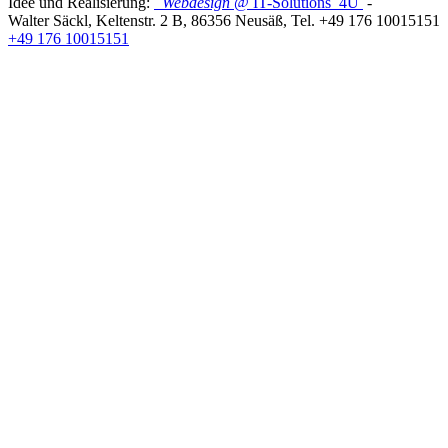
Idee und Realisierung:
Webdesign
@ IT-Solutions
4U
-
Walter Säckl
,
Keltenstr. 2 B
,
86356
Neusäß
, Tel.
+49 176 10015151
+49 176 10015151