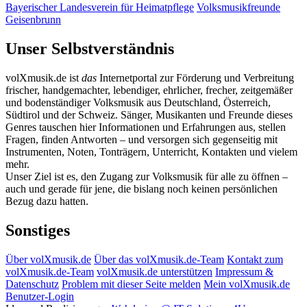
Bayerischer Landesverein für Heimatpflege
Volksmusikfreunde
Geisenbrunn
Unser Selbstverständnis
volXmusik.de ist
das
Internetportal zur Förderung und Verbreitung
frischer, handgemachter, lebendiger, ehrlicher, frecher, zeitgemäßer
und bodenständiger Volksmusik aus Deutschland, Österreich,
Südtirol und der Schweiz. Sänger, Musikanten und Freunde dieses
Genres tauschen hier Informationen und Erfahrungen aus, stellen
Fragen, finden Antworten – und versorgen sich gegenseitig mit
Instrumenten, Noten, Tonträgern, Unterricht, Kontakten und vielem
mehr.
Unser Ziel ist es, den Zugang zur Volksmusik für alle zu öffnen –
auch und gerade für jene, die bislang noch keinen persönlichen
Bezug dazu hatten.
Sonstiges
Über volXmusik.de
Über das volXmusik.de-Team
Kontakt zum
volXmusik.de-Team
volXmusik.de unterstützen
Impressum &
Datenschutz
Problem mit dieser Seite melden
Mein volXmusik.de
Benutzer-Login