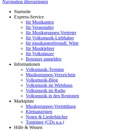
Navigation überspringen
Startseite
Express-Service
für Musikanten
für Veranstalter
für Musikgruppen-Vertreter
für Volksmusik-Liebhaber
für musikantenfreundl. Wirte
für Musiklehrer
für Volkstänzer
Benutzer anmelden
Informationen
Volksmusik-Termine
Musikgruppen-Verzeichnis
Volksmusik-Blog
Volksmusik im Wirtshaus
Volksmusik im Radio
Volksmusik in den Regionen
Marktplatz
Musikgruppen-Vermittlung
Kleinanzeigen
Noten & Liederbücher
Tonträger (CDs u.a.)
Hilfe & Wissen