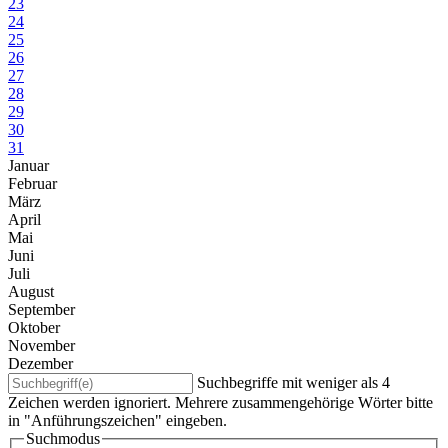
23
24
25
26
27
28
29
30
31
Januar
Februar
März
April
Mai
Juni
Juli
August
September
Oktober
November
Dezember
Suchbegriffe mit weniger als 4
Zeichen werden ignoriert. Mehrere zusammengehörige Wörter bitte
in "Anführungszeichen" eingeben.
Suchmodus