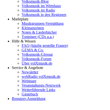
Volksmusik-Blog
Volksmusik im Wirtshaus
Volksmusik im Radio
Volksmusik in den Regionen
Marktplatz
Musikgruppen-Vermittlung
Kleinanzeigen
Noten & Liederbücher
Tonträger (CDs u.a.)
Hilfe & Wissen
FAQ (häufig gestellte Fragen)
GEMA & Co.
Volksmusik-Glossar
Volksmusik-Forum
Über volXmusik.de
Service & Angebote
Newsletter
webRadio volXmusik.de
Webinare
Veranstaltungs-Netzwerk
Weiterführende Links
Gästebuch
Benutzer-Anmeldung