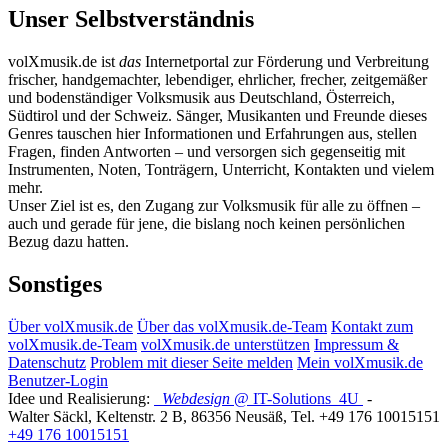
Unser Selbstverständnis
volXmusik.de ist
das
Internetportal zur Förderung und Verbreitung
frischer, handgemachter, lebendiger, ehrlicher, frecher, zeitgemäßer
und bodenständiger Volksmusik aus Deutschland, Österreich,
Südtirol und der Schweiz. Sänger, Musikanten und Freunde dieses
Genres tauschen hier Informationen und Erfahrungen aus, stellen
Fragen, finden Antworten – und versorgen sich gegenseitig mit
Instrumenten, Noten, Tonträgern, Unterricht, Kontakten und vielem
mehr.
Unser Ziel ist es, den Zugang zur Volksmusik für alle zu öffnen –
auch und gerade für jene, die bislang noch keinen persönlichen
Bezug dazu hatten.
Sonstiges
Über volXmusik.de
Über das volXmusik.de-Team
Kontakt zum
volXmusik.de-Team
volXmusik.de unterstützen
Impressum &
Datenschutz
Problem mit dieser Seite melden
Mein volXmusik.de
Benutzer-Login
Idee und Realisierung:
Webdesign
@ IT-Solutions
4U
-
Walter Säckl
,
Keltenstr. 2 B
,
86356
Neusäß
, Tel.
+49 176 10015151
+49 176 10015151