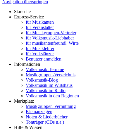
Navigation überspringen
Startseite
Express-Service
für Musikanten
für Veranstalter
für Musikgruppen-Vertreter
für Volksmusik-Liebhaber
für musikantenfreundl. Wirte
für Musiklehrer
für Volkstänzer
Benutzer anmelden
Informationen
Volksmusik-Termine
Musikgruppen-Verzeichnis
Volksmusik-Blog
Volksmusik im Wirtshaus
Volksmusik im Radio
Volksmusik in den Regionen
Marktplatz
Musikgruppen-Vermittlung
Kleinanzeigen
Noten & Liederbücher
Tonträger (CDs u.a.)
Hilfe & Wissen