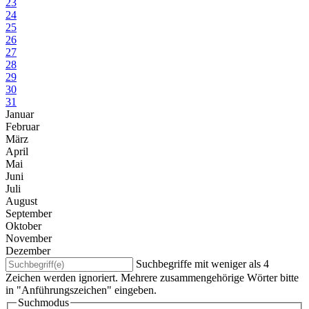
23
24
25
26
27
28
29
30
31
Januar
Februar
März
April
Mai
Juni
Juli
August
September
Oktober
November
Dezember
Suchbegriffe mit weniger als 4
Zeichen werden ignoriert. Mehrere zusammengehörige Wörter bitte
in "Anführungszeichen" eingeben.
Suchmodus