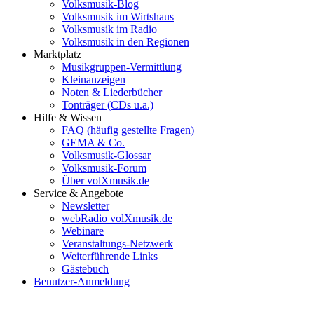
Volksmusik-Blog
Volksmusik im Wirtshaus
Volksmusik im Radio
Volksmusik in den Regionen
Marktplatz
Musikgruppen-Vermittlung
Kleinanzeigen
Noten & Liederbücher
Tonträger (CDs u.a.)
Hilfe & Wissen
FAQ (häufig gestellte Fragen)
GEMA & Co.
Volksmusik-Glossar
Volksmusik-Forum
Über volXmusik.de
Service & Angebote
Newsletter
webRadio volXmusik.de
Webinare
Veranstaltungs-Netzwerk
Weiterführende Links
Gästebuch
Benutzer-Anmeldung