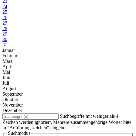
23
24
25
26
27
28
29
30
31
Januar
Februar
März
April
Mai
Juni
Juli
August
September
Oktober
November
Dezember
Suchbegriffe mit weniger als 4
Zeichen werden ignoriert. Mehrere zusammengehörige Wörter bitte
in "Anführungszeichen" eingeben.
Suchmodus