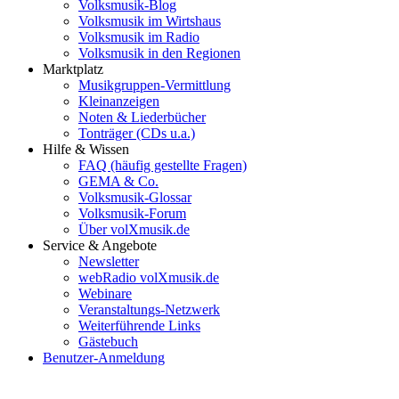
Volksmusik-Blog
Volksmusik im Wirtshaus
Volksmusik im Radio
Volksmusik in den Regionen
Marktplatz
Musikgruppen-Vermittlung
Kleinanzeigen
Noten & Liederbücher
Tonträger (CDs u.a.)
Hilfe & Wissen
FAQ (häufig gestellte Fragen)
GEMA & Co.
Volksmusik-Glossar
Volksmusik-Forum
Über volXmusik.de
Service & Angebote
Newsletter
webRadio volXmusik.de
Webinare
Veranstaltungs-Netzwerk
Weiterführende Links
Gästebuch
Benutzer-Anmeldung