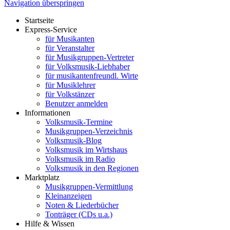
Navigation überspringen
Startseite
Express-Service
für Musikanten
für Veranstalter
für Musikgruppen-Vertreter
für Volksmusik-Liebhaber
für musikantenfreundl. Wirte
für Musiklehrer
für Volkstänzer
Benutzer anmelden
Informationen
Volksmusik-Termine
Musikgruppen-Verzeichnis
Volksmusik-Blog
Volksmusik im Wirtshaus
Volksmusik im Radio
Volksmusik in den Regionen
Marktplatz
Musikgruppen-Vermittlung
Kleinanzeigen
Noten & Liederbücher
Tonträger (CDs u.a.)
Hilfe & Wissen