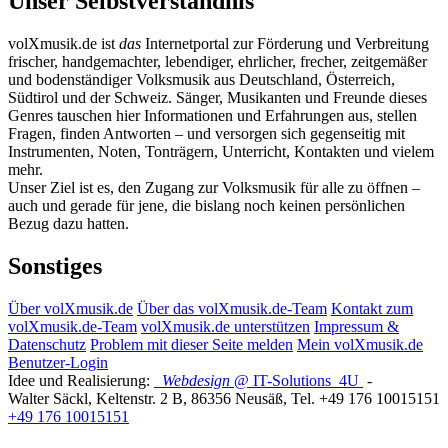
Unser Selbstverständnis
volXmusik.de ist
das
Internetportal zur Förderung und Verbreitung
frischer, handgemachter, lebendiger, ehrlicher, frecher, zeitgemäßer
und bodenständiger Volksmusik aus Deutschland, Österreich,
Südtirol und der Schweiz. Sänger, Musikanten und Freunde dieses
Genres tauschen hier Informationen und Erfahrungen aus, stellen
Fragen, finden Antworten – und versorgen sich gegenseitig mit
Instrumenten, Noten, Tonträgern, Unterricht, Kontakten und vielem
mehr.
Unser Ziel ist es, den Zugang zur Volksmusik für alle zu öffnen –
auch und gerade für jene, die bislang noch keinen persönlichen
Bezug dazu hatten.
Sonstiges
Über volXmusik.de
Über das volXmusik.de-Team
Kontakt zum
volXmusik.de-Team
volXmusik.de unterstützen
Impressum &
Datenschutz
Problem mit dieser Seite melden
Mein volXmusik.de
Benutzer-Login
Idee und Realisierung:
Webdesign
@ IT-Solutions
4U
-
Walter Säckl
,
Keltenstr. 2 B
,
86356
Neusäß
, Tel.
+49 176 10015151
+49 176 10015151