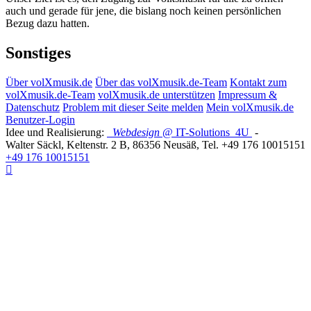
auch und gerade für jene, die bislang noch keinen persönlichen
Bezug dazu hatten.
Sonstiges
Über volXmusik.de
Über das volXmusik.de-Team
Kontakt zum
volXmusik.de-Team
volXmusik.de unterstützen
Impressum &
Datenschutz
Problem mit dieser Seite melden
Mein volXmusik.de
Benutzer-Login
Idee und Realisierung:
Webdesign
@ IT-Solutions
4U
-
Walter Säckl
,
Keltenstr. 2 B
,
86356
Neusäß
, Tel.
+49 176 10015151
+49 176 10015151