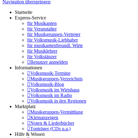
Navigation überspringen
Startseite
Express-Service
für Musikanten
für Veranstalter
für Musikgruppen-Vertreter
für Volksmusik-Liebhaber
für musikantenfreundl. Wirte
für Musiklehrer
für Volkstänzer
Benutzer anmelden
Informationen
Volksmusik-Termine
Musikgruppen-Verzeichnis
Volksmusik-Blog
Volksmusik im Wirtshaus
Volksmusik im Radio
Volksmusik in den Regionen
Marktplatz
Musikgruppen-Vermittlung
Kleinanzeigen
Noten & Liederbücher
Tonträger (CDs u.a.)
Hilfe & Wissen