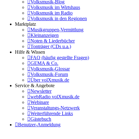
Volksmusik-Blog
Volksmusik im Wirtshaus
Volksmusik im Radio
Volksmusik in den Regionen
Marktplatz
Musikgruppen-Vermittlung
Kleinanzeigen
Noten & Liederbücher
Tonträger (CDs u.a.)
Hilfe & Wissen
FAQ (häufig gestellte Fragen)
GEMA & Co.
Volksmusik-Glossar
Volksmusik-Forum
Über volXmusik.de
Service & Angebote
Newsletter
webRadio volXmusik.de
Webinare
Veranstaltungs-Netzwerk
Weiterführende Links
Gästebuch
Benutzer-Anmeldung