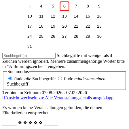
3
4
5
6
7
8
9
10
11
12
13
14
15
16
17
18
19
20
21
22
23
24
25
26
27
28
29
30
31
Suchbegriffe mit weniger als 4
Zeichen werden ignoriert. Mehrere zusammengehörige Wörter bitte
in "Anführungszeichen" eingeben.
Suchmodus
finde
alle
Suchbegriffe
finde
mindestens einen
Suchbegriff
Termine im Zeitraum 07.08.2026 - 07.09.2026
Ansicht wechseln zu: Alle Veranstaltungsdetails ausgeklappt
Es wurden keine Veranstaltungen gefunden, die deinen
Filterkriterien entsprechen.
⎯⎯⎯⎯⎯ ❖ ❖ ❖ ❖ ❖ ⎯⎯⎯⎯⎯