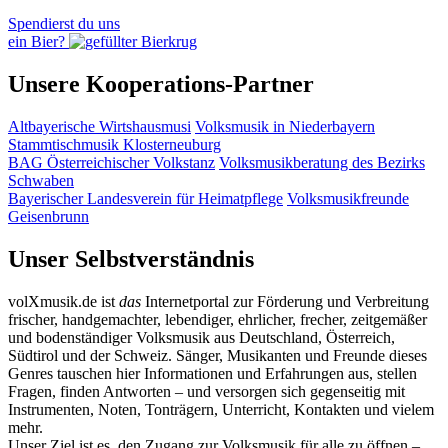
Spendierst du uns
ein Bier?
Unsere Kooperations-Partner
Altbayerische Wirtshausmusi
Volksmusik in Niederbayern
Stammtischmusik Klosterneuburg
BAG Österreichischer Volkstanz
Volksmusikberatung des Bezirks
Schwaben
Bayerischer Landesverein für Heimatpflege
Volksmusikfreunde
Geisenbrunn
Unser Selbstverständnis
volXmusik.de ist
das
Internetportal zur Förderung und Verbreitung
frischer, handgemachter, lebendiger, ehrlicher, frecher, zeitgemäßer
und bodenständiger Volksmusik aus Deutschland, Österreich,
Südtirol und der Schweiz. Sänger, Musikanten und Freunde dieses
Genres tauschen hier Informationen und Erfahrungen aus, stellen
Fragen, finden Antworten – und versorgen sich gegenseitig mit
Instrumenten, Noten, Tonträgern, Unterricht, Kontakten und vielem
mehr.
Unser Ziel ist es, den Zugang zur Volksmusik für alle zu öffnen –