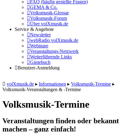
FAQ (häufig gestellte Fragen)
GEMA & Co.
Volksmusik-Glossar
Volksmusik-Forum
Über volXmusik.de
Service & Angebote
Newsletter
webRadio volXmusik.de
Webinare
Veranstaltungs-Netzwerk
Weiterführende Links
Gästebuch
Benutzer-Anmeldung
volXmusik.de
▸
Informationen
▸
Volksmusik-Termine
▸
Volksmusik-Veranstaltungen & -Termine
Volksmusik-Termine
Veranstaltungen finden oder bekannt
machen – ganz einfach!