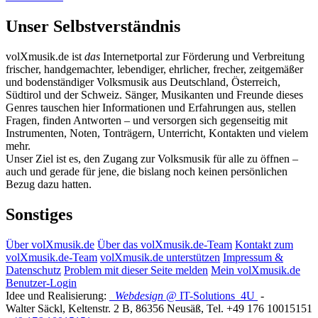
Unser Selbstverständnis
volXmusik.de ist
das
Internetportal zur Förderung und Verbreitung
frischer, handgemachter, lebendiger, ehrlicher, frecher, zeitgemäßer
und bodenständiger Volksmusik aus Deutschland, Österreich,
Südtirol und der Schweiz. Sänger, Musikanten und Freunde dieses
Genres tauschen hier Informationen und Erfahrungen aus, stellen
Fragen, finden Antworten – und versorgen sich gegenseitig mit
Instrumenten, Noten, Tonträgern, Unterricht, Kontakten und vielem
mehr.
Unser Ziel ist es, den Zugang zur Volksmusik für alle zu öffnen –
auch und gerade für jene, die bislang noch keinen persönlichen
Bezug dazu hatten.
Sonstiges
Über volXmusik.de
Über das volXmusik.de-Team
Kontakt zum
volXmusik.de-Team
volXmusik.de unterstützen
Impressum &
Datenschutz
Problem mit dieser Seite melden
Mein volXmusik.de
Benutzer-Login
Idee und Realisierung:
Webdesign
@ IT-Solutions
4U
-
Walter Säckl
,
Keltenstr. 2 B
,
86356
Neusäß
, Tel.
+49 176 10015151