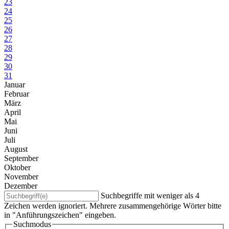
23
24
25
26
27
28
29
30
31
Januar
Februar
März
April
Mai
Juni
Juli
August
September
Oktober
November
Dezember
Suchbegriffe mit weniger als 4
Zeichen werden ignoriert. Mehrere zusammengehörige Wörter bitte
in "Anführungszeichen" eingeben.
Suchmodus