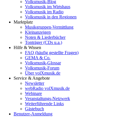
Volksmusik-Blog
Volksmusik im Wirtshaus
Volksmusik im Radio
Volksmusik in den Regionen
Marktplatz
Musikgruppen-Vermittlung
Kleinanzeigen
Noten & Liederbücher
Tonträger (CDs u.a.)
Hilfe & Wissen
FAQ (häufig gestellte Fragen)
GEMA & Co.
Volksmusik-Glossar
Volksmusik-Forum
Über volXmusik.de
Service & Angebote
Newsletter
webRadio volXmusik.de
Webinare
Veranstaltungs-Netzwerk
Weiterführende Links
Gästebuch
Benutzer-Anmeldung