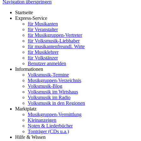
Navigation überspringen
Startseite
Express-Service
für Musikanten
für Veranstalter
für Musikgruppen-Vertreter
für Volksmusik-Liebhaber
für musikantenfreundl. Wirte
für Musiklehrer
für Volkstänzer
Benutzer anmelden
Informationen
Volksmusik-Termine
Musikgruppen-Verzeichnis
Volksmusik-Blog
Volksmusik im Wirtshaus
Volksmusik im Radio
Volksmusik in den Regionen
Marktplatz
Musikgruppen-Vermittlung
Kleinanzeigen
Noten & Liederbücher
Tonträger (CDs u.a.)
Hilfe & Wissen