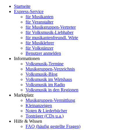
Startseite
Express-Service
für Musikanten
für Veranstalter
für Musikgruppen-Vertreter
für Volksmusik-Liebhaber
für musikantenfreundl. Wirte
für Musiklehrer
für Volkstänzer
Benutzer anmelden
Informationen
Volksmusik-Termine
Musikgruppen-Verzeichnis
Volksmusik-Blog
Volksmusik im Wirtshaus
Volksmusik im Radio
Volksmusik in den Regionen
Marktplatz
Musikgruppen-Vermittlung
Kleinanzeigen
Noten & Liederbücher
Tonträger (CDs u.a.)
Hilfe & Wissen
FAQ (häufig gestellte Fragen)