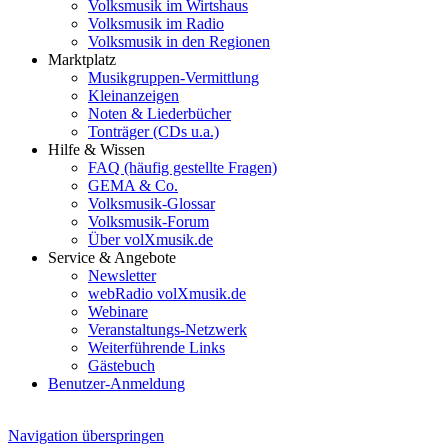
Volksmusik im Wirtshaus
Volksmusik im Radio
Volksmusik in den Regionen
Marktplatz
Musikgruppen-Vermittlung
Kleinanzeigen
Noten & Liederbücher
Tonträger (CDs u.a.)
Hilfe & Wissen
FAQ (häufig gestellte Fragen)
GEMA & Co.
Volksmusik-Glossar
Volksmusik-Forum
Über volXmusik.de
Service & Angebote
Newsletter
webRadio volXmusik.de
Webinare
Veranstaltungs-Netzwerk
Weiterführende Links
Gästebuch
Benutzer-Anmeldung
Navigation überspringen