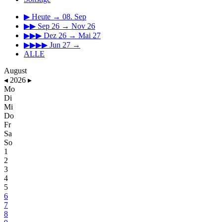
▶
Heute → 08. Sep
▶▶
Sep 26 → Nov 26
▶▶▶
Dez 26 → Mai 27
▶▶▶▶
Jun 27 →
ALLE
August
◂
2026
▸
Mo
Di
Mi
Do
Fr
Sa
So
1
2
3
4
5
6
7
8