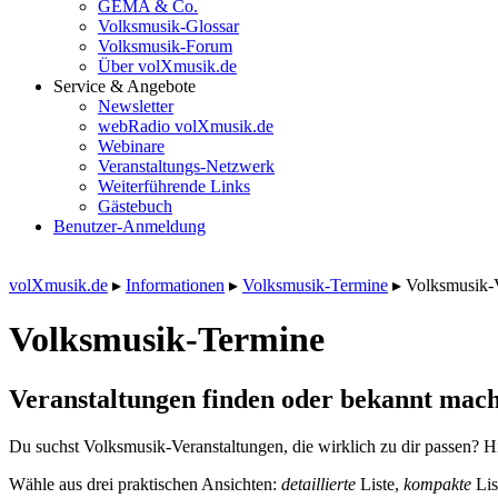
GEMA & Co.
Volksmusik-Glossar
Volksmusik-Forum
Über volXmusik.de
Service & Angebote
Newsletter
webRadio volXmusik.de
Webinare
Veranstaltungs-Netzwerk
Weiterführende Links
Gästebuch
Benutzer-Anmeldung
volXmusik.de
▸
Informationen
▸
Volksmusik-Termine
▸
Volksmusik-
Volksmusik-Termine
Veranstaltungen finden oder bekannt mach
Du suchst Volksmusik-Veranstaltungen, die wirklich zu dir passen? Hi
Wähle aus drei praktischen Ansichten:
detaillierte
Liste,
kompakte
Lis