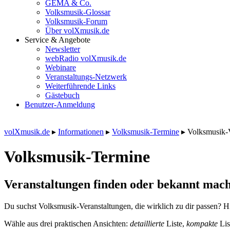
GEMA & Co.
Volksmusik-Glossar
Volksmusik-Forum
Über volXmusik.de
Service & Angebote
Newsletter
webRadio volXmusik.de
Webinare
Veranstaltungs-Netzwerk
Weiterführende Links
Gästebuch
Benutzer-Anmeldung
volXmusik.de
▸
Informationen
▸
Volksmusik-Termine
▸
Volksmusik-
Volksmusik-Termine
Veranstaltungen finden oder bekannt mach
Du suchst Volksmusik-Veranstaltungen, die wirklich zu dir passen? Hi
Wähle aus drei praktischen Ansichten:
detaillierte
Liste,
kompakte
Lis