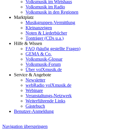
Volksmusik im Wirtshaus
Volksmusik im Radio
Volksmusik in den Regionen
Marktplatz
Musikgruppen-Vermittlung
Kleinanzeigen
Noten & Liederbücher
Tonträger (CDs u.a.)
Hilfe & Wissen
FAQ (häufig gestellte Fragen)
GEMA & Co.
Volksmusik-Glossar
Volksmusik-Forum
Über volXmusik.de
Service & Angebote
Newsletter
webRadio volXmusik.de
Webinare
Veranstaltungs-Netzwerk
Weiterführende Links
Gästebuch
Benutzer-Anmeldung
Navigation überspringen