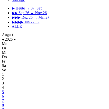
▶
Heute → 07. Sep
▶▶
Sep 26 → Nov 26
▶▶▶
Dez 26 → Mai 27
▶▶▶▶
Jun 27 →
ALLE
August
◂
2026
▸
Mo
Di
Mi
Do
Fr
Sa
So
1
2
3
4
5
6
7
8