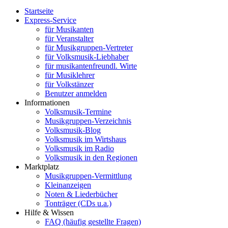
Startseite
Express-Service
für Musikanten
für Veranstalter
für Musikgruppen-Vertreter
für Volksmusik-Liebhaber
für musikantenfreundl. Wirte
für Musiklehrer
für Volkstänzer
Benutzer anmelden
Informationen
Volksmusik-Termine
Musikgruppen-Verzeichnis
Volksmusik-Blog
Volksmusik im Wirtshaus
Volksmusik im Radio
Volksmusik in den Regionen
Marktplatz
Musikgruppen-Vermittlung
Kleinanzeigen
Noten & Liederbücher
Tonträger (CDs u.a.)
Hilfe & Wissen
FAQ (häufig gestellte Fragen)