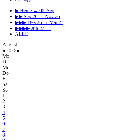
▶
Heute → 06. Sep
▶▶
Sep 26 → Nov 26
▶▶▶
Dez 26 → Mai 27
▶▶▶▶
Jun 27 →
ALLE
August
◂
2026
▸
Mo
Di
Mi
Do
Fr
Sa
So
1
2
3
4
5
6
7
8