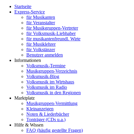
Startseite
Express-Service
für Musikanten
für Veranstalter
für Musikgruppen-Vertreter
für Volksmusik-Liebhaber
für musikantenfreundl. Wirte
für Musiklehrer
für Volkstänzer
Benutzer anmelden
Informationen
Volksmusik-Termine
Musikgruppen-Verzeichnis
Volksmusik-Blog
Volksmusik im Wirtshaus
Volksmusik im Radio
Volksmusik in den Regionen
Marktplatz
Musikgruppen-Vermittlung
Kleinanzeigen
Noten & Liederbücher
Tonträger (CDs u.a.)
Hilfe & Wissen
FAQ (häufig gestellte Fragen)