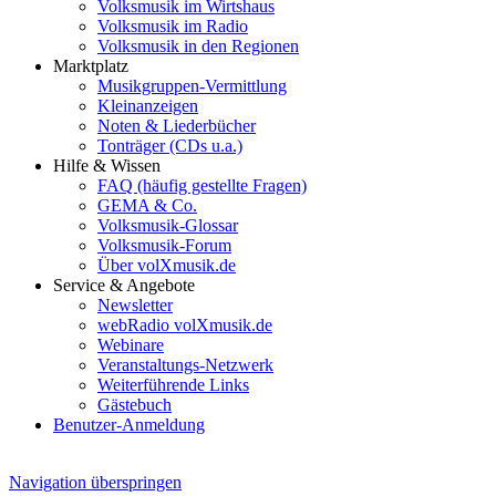
Volksmusik im Wirtshaus
Volksmusik im Radio
Volksmusik in den Regionen
Marktplatz
Musikgruppen-Vermittlung
Kleinanzeigen
Noten & Liederbücher
Tonträger (CDs u.a.)
Hilfe & Wissen
FAQ (häufig gestellte Fragen)
GEMA & Co.
Volksmusik-Glossar
Volksmusik-Forum
Über volXmusik.de
Service & Angebote
Newsletter
webRadio volXmusik.de
Webinare
Veranstaltungs-Netzwerk
Weiterführende Links
Gästebuch
Benutzer-Anmeldung
Navigation überspringen