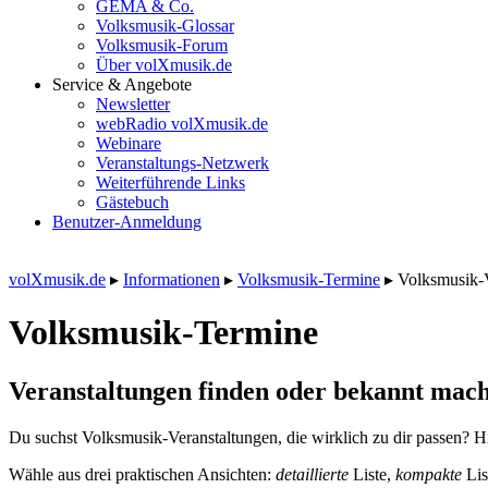
GEMA & Co.
Volksmusik-Glossar
Volksmusik-Forum
Über volXmusik.de
Service & Angebote
Newsletter
webRadio volXmusik.de
Webinare
Veranstaltungs-Netzwerk
Weiterführende Links
Gästebuch
Benutzer-Anmeldung
volXmusik.de
▸
Informationen
▸
Volksmusik-Termine
▸
Volksmusik-
Volksmusik-Termine
Veranstaltungen finden oder bekannt mach
Du suchst Volksmusik-Veranstaltungen, die wirklich zu dir passen? Hi
Wähle aus drei praktischen Ansichten:
detaillierte
Liste,
kompakte
Lis