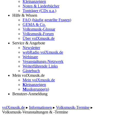
Kleinanzeigen
Noten & Liederbücher
Tonträger (CDs u.a.)
Hilfe & Wissen
FAQ (häufig gestellte Fragen)
GEMA & Co.
Volksmusik-Glossar
Volksmusik-Forum
Über volXmusik.de
Service & Angebote
Newsletter
webRadio volXmusik.de
Webinare
Veranstaltungs-Netzwerk
Weiterführende Links
Gästebuch
Mein volXmusik.de
Mein volXmusik.de
K
leinanzeigen
M
usikgruppe(n)
Benutzer-Anmeldung
volXmusik.de
▸
Informationen
▸
Volksmusik-Termine
▸
Volksmusik-Veranstaltungen & -Termine