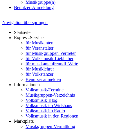
M
usikgruppe(n)
Benutzer-Anmeldung
Navigation überspringen
Startseite
Express-Service
für Musikanten
für Veranstalter
für Musikgruppen-Vertreter
für Volksmusik-Liebhaber
für musikantenfreundl. Wirte
für Musiklehrer
für Volkstänzer
Benutzer anmelden
Informationen
Volksmusik-Termine
Musikgruppen-Verzeichnis
Volksmusik-Blog
Volksmusik im Wirtshaus
Volksmusik im Radio
Volksmusik in den Regionen
Marktplatz
Musikgruppen-Vermittlung