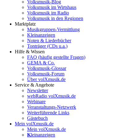
Volksmusik-Blog
Volksmusik im Wirtshaus
Volksmusik im Radio
Volksmusik in den Regionen
Marktplatz
Musikgruppen-Vermittlung
Kleinanzeigen
Noten & Liederbücher
Tonträger (CDs u.a.)
Hilfe & Wissen
FAQ (häufig gestellte Fragen)
GEMA & Co.
Volksmusik-Glossar
Volksmusik-Forum
Über volXmusik.de
Service & Angebote
Newsletter
webRadio volXmusik.de
Webinare
Veranstaltungs-Netzwerk
Weiterführende Links
Gästebuch
Mein volXmusik.de
Mein volXmusik.de
K
leinanzeigen