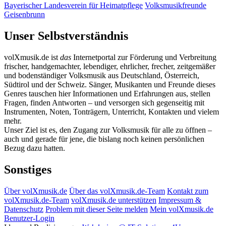
Bayerischer Landesverein für Heimatpflege
Volksmusikfreunde
Geisenbrunn
Unser Selbstverständnis
volXmusik.de ist
das
Internetportal zur Förderung und Verbreitung
frischer, handgemachter, lebendiger, ehrlicher, frecher, zeitgemäßer
und bodenständiger Volksmusik aus Deutschland, Österreich,
Südtirol und der Schweiz. Sänger, Musikanten und Freunde dieses
Genres tauschen hier Informationen und Erfahrungen aus, stellen
Fragen, finden Antworten – und versorgen sich gegenseitig mit
Instrumenten, Noten, Tonträgern, Unterricht, Kontakten und vielem
mehr.
Unser Ziel ist es, den Zugang zur Volksmusik für alle zu öffnen –
auch und gerade für jene, die bislang noch keinen persönlichen
Bezug dazu hatten.
Sonstiges
Über volXmusik.de
Über das volXmusik.de-Team
Kontakt zum
volXmusik.de-Team
volXmusik.de unterstützen
Impressum &
Datenschutz
Problem mit dieser Seite melden
Mein volXmusik.de
Benutzer-Login