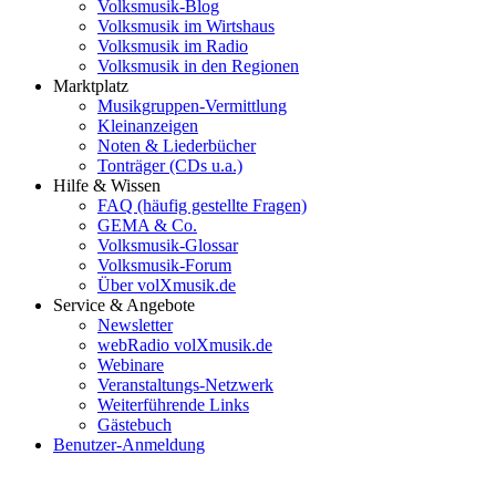
Volksmusik-Blog
Volksmusik im Wirtshaus
Volksmusik im Radio
Volksmusik in den Regionen
Marktplatz
Musikgruppen-Vermittlung
Kleinanzeigen
Noten & Liederbücher
Tonträger (CDs u.a.)
Hilfe & Wissen
FAQ (häufig gestellte Fragen)
GEMA & Co.
Volksmusik-Glossar
Volksmusik-Forum
Über volXmusik.de
Service & Angebote
Newsletter
webRadio volXmusik.de
Webinare
Veranstaltungs-Netzwerk
Weiterführende Links
Gästebuch
Benutzer-Anmeldung