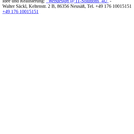
Idee und Realisierung:
Webdesign
@ IT-Solutions
4U
-
Walter Säckl
,
Keltenstr. 2 B
,
86356
Neusäß
, Tel.
+49 176 10015151
+49 176 10015151