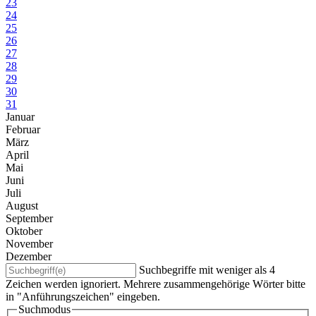
23
24
25
26
27
28
29
30
31
Januar
Februar
März
April
Mai
Juni
Juli
August
September
Oktober
November
Dezember
Suchbegriffe mit weniger als 4
Zeichen werden ignoriert. Mehrere zusammengehörige Wörter bitte
in "Anführungszeichen" eingeben.
Suchmodus