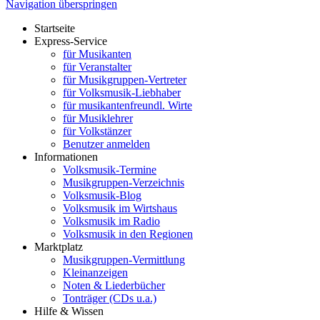
Navigation überspringen
Startseite
Express-Service
für Musikanten
für Veranstalter
für Musikgruppen-Vertreter
für Volksmusik-Liebhaber
für musikantenfreundl. Wirte
für Musiklehrer
für Volkstänzer
Benutzer anmelden
Informationen
Volksmusik-Termine
Musikgruppen-Verzeichnis
Volksmusik-Blog
Volksmusik im Wirtshaus
Volksmusik im Radio
Volksmusik in den Regionen
Marktplatz
Musikgruppen-Vermittlung
Kleinanzeigen
Noten & Liederbücher
Tonträger (CDs u.a.)
Hilfe & Wissen