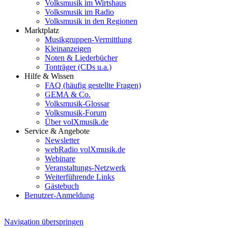
Volksmusik im Wirtshaus
Volksmusik im Radio
Volksmusik in den Regionen
Marktplatz
Musikgruppen-Vermittlung
Kleinanzeigen
Noten & Liederbücher
Tonträger (CDs u.a.)
Hilfe & Wissen
FAQ (häufig gestellte Fragen)
GEMA & Co.
Volksmusik-Glossar
Volksmusik-Forum
Über volXmusik.de
Service & Angebote
Newsletter
webRadio volXmusik.de
Webinare
Veranstaltungs-Netzwerk
Weiterführende Links
Gästebuch
Benutzer-Anmeldung
Navigation überspringen