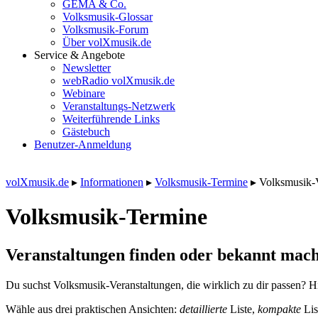
GEMA & Co.
Volksmusik-Glossar
Volksmusik-Forum
Über volXmusik.de
Service & Angebote
Newsletter
webRadio volXmusik.de
Webinare
Veranstaltungs-Netzwerk
Weiterführende Links
Gästebuch
Benutzer-Anmeldung
volXmusik.de
▸
Informationen
▸
Volksmusik-Termine
▸
Volksmusik-
Volksmusik-Termine
Veranstaltungen finden oder bekannt mach
Du suchst Volksmusik-Veranstaltungen, die wirklich zu dir passen? Hi
Wähle aus drei praktischen Ansichten:
detaillierte
Liste,
kompakte
Lis