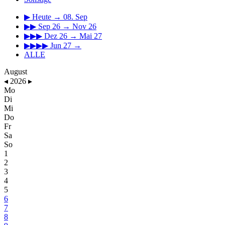
▶
Heute → 08. Sep
▶▶
Sep 26 → Nov 26
▶▶▶
Dez 26 → Mai 27
▶▶▶▶
Jun 27 →
ALLE
August
◂
2026
▸
Mo
Di
Mi
Do
Fr
Sa
So
1
2
3
4
5
6
7
8