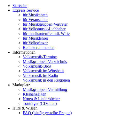
Startseite
Express-Service
für Musikanten
für Veranstalter
für Musikgruppen-Vertreter
für Volksmusik-Liebhaber
für musikantenfreundl. Wirte
für Musiklehrer
für Volkstänzer
Benutzer anmelden
Informationen
Volksmusik-Termine
Musikgruppen-Verzeichnis
Volksmusik-Blog
Volksmusik im Wirtshaus
Volksmusik im Radio
Volksmusik in den Regionen
Marktplatz
Musikgruppen-Vermittlung
Kleinanzeigen
Noten & Liederbücher
Tonträger (CDs u.a.)
Hilfe & Wissen
FAQ (häufig gestellte Fragen)